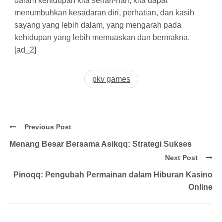
dalam kehidupan kita sehari-hari, kita dapat
menumbuhkan kesadaran diri, perhatian, dan kasih
sayang yang lebih dalam, yang mengarah pada
kehidupan yang lebih memuaskan dan bermakna.
[ad_2]
pkv games
Previous Post
Menang Besar Bersama Asikqq: Strategi Sukses
Next Post
Pinoqq: Pengubah Permainan dalam Hiburan Kasino
Online