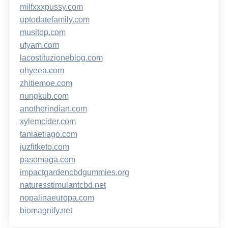
milfxxxpussy.com
uptodatefamily.com
musitop.com
utyam.com
lacostituzioneblog.com
ohyeea.com
zhitiemoe.com
nungkub.com
anotherindian.com
xylemcider.com
taniaetiago.com
juzfitketo.com
pasomaga.com
impactgardencbdgummies.org
naturesstimulantcbd.net
nopalinaeuropa.com
biomagnify.net