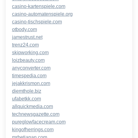
casino-kartenspiele.com
casino-automatenspiele.org
casino-tischspiele.com
otbody.com
jamestrust.net
trenz24.com
skipworking.com
loizbeauty.com
anyconverter.com
timespedia.com
jejakkrismon.com
diemthole.biz
ufabetkk.com
allquickmedia.com
technewsgazette.com
pureglowfacecream.com
kingofherrings.com
mrbetjapan.com