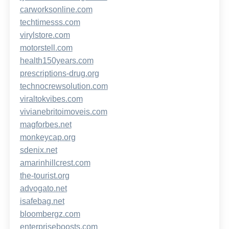
carworksonline.com
techtimesss.com
virylstore.com
motorstell.com
health150years.com
prescriptions-drug.org
technocrewsolution.com
viraltokvibes.com
vivianebritoimoveis.com
magforbes.net
monkeycap.org
sdenix.net
amarinhillcrest.com
the-tourist.org
advogato.net
isafebag.net
bloombergz.com
enterpriseboosts.com