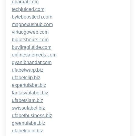
ebaraat.com
techjuiced.com
byteboosttech.com
magnexushub.com
virtuogoweb.com
biglotshours.com
buyliraglutide.com
onlinesafemeds.com
gyanibhandar.com
ufabetwarp.biz
ufabetclip.biz
expertufabet.biz
fantasyufabet.biz
ufabetsiam.biz
swissufabet.biz
ufabetbusiness.biz
greenufabet.biz
ufabetcolor.biz