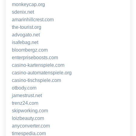
monkeycap.org
sdenix.net
amarinhillcrest.com
the-tourist.org
advogato.net
isafebag.net
bloombergz.com
enterpriseboosts.com
casino-kartenspiele.com
casino-automatenspiele.org
casino-tischspiele.com
otbody.com
jamestrust.net
trenz24.com
skipworking.com
loizbeauty.com
anyconverter.com
timespedia.com