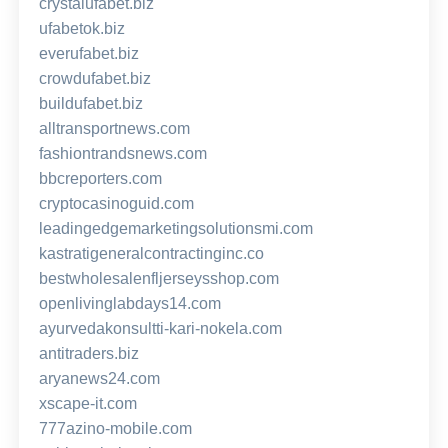
crystalufabet.biz
ufabetok.biz
everufabet.biz
crowdufabet.biz
buildufabet.biz
alltransportnews.com
fashiontrandsnews.com
bbcreporters.com
cryptocasinoguid.com
leadingedgemarketingsolutionsmi.com
kastratigeneralcontractinginc.co
bestwholesalenfljerseysshop.com
openlivinglabdays14.com
ayurvedakonsultti-kari-nokela.com
antitraders.biz
aryanews24.com
xscape-it.com
777azino-mobile.com