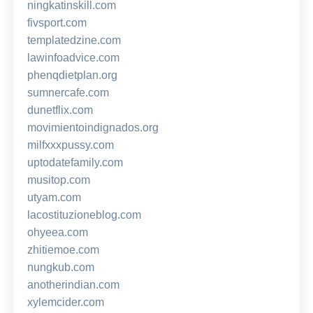
ningkatinskill.com
fivsport.com
templatedzine.com
lawinfoadvice.com
phenqdietplan.org
sumnercafe.com
dunetflix.com
movimientoindignados.org
milfxxxpussy.com
uptodatefamily.com
musitop.com
utyam.com
lacostituzioneblog.com
ohyeea.com
zhitiemoe.com
nungkub.com
anotherindian.com
xylemcider.com