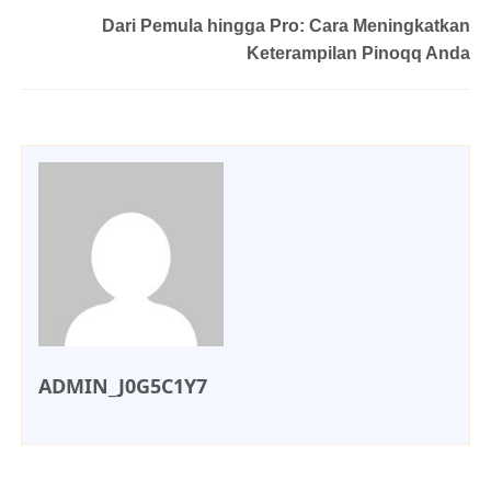
Dari Pemula hingga Pro: Cara Meningkatkan
Keterampilan Pinoqq Anda
ADMIN_J0G5C1Y7