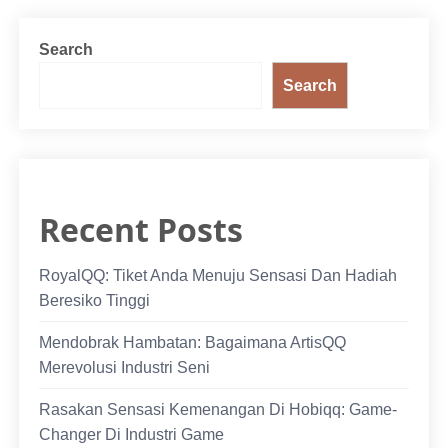
Search
Search
Recent Posts
RoyalQQ: Tiket Anda Menuju Sensasi Dan Hadiah
Beresiko Tinggi
Mendobrak Hambatan: Bagaimana ArtisQQ
Merevolusi Industri Seni
Rasakan Sensasi Kemenangan Di Hobiqq: Game-
Changer Di Industri Game