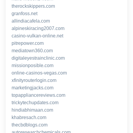
therockskippers.com
granfoss.net
allindiacafela.com
alpineskiracing2007.com
casino-vulkan-online.net
pitrepower.com
mediatown360.com
digitaleyestrainclinic.com
missionposible.com
online-casinos-vegas.com
xfinityrouterlogin.com
marketingjacks.com
topappliancereviews.com
trickytechupdates.com
hindiabhimaan.com
khabresach.com
thecbdblogs.com
autoresearchchemicals.com