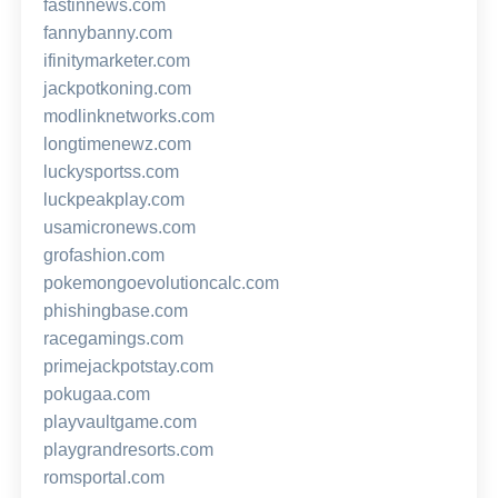
fastinnews.com
fannybanny.com
ifinitymarketer.com
jackpotkoning.com
modlinknetworks.com
longtimenewz.com
luckysportss.com
luckpeakplay.com
usamicronews.com
grofashion.com
pokemongoevolutioncalc.com
phishingbase.com
racegamings.com
primejackpotstay.com
pokugaa.com
playvaultgame.com
playgrandresorts.com
romsportal.com