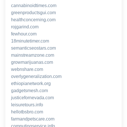
cannabinoidtimes.com
greenproductsgui.com
healthconcerning.com
rojgarind.com
fewhour.com
18minutetimer.com
semanticseostars.com
mainstreamzone.com
growmarijuanas.com
webnshare.com
overlygeneralization.com
ethiopianetwork.org
gadgetsmesh.com
justicefornevada.com
leisuretours.info
hellotbsbro.com
farmandpetscare.com
computingservice.info