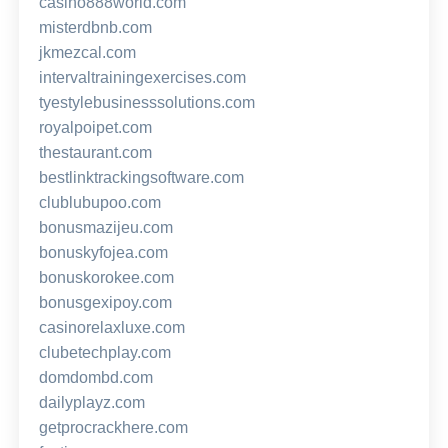
casino888world.com
misterdbnb.com
jkmezcal.com
intervaltrainingexercises.com
tyestylebusinesssolutions.com
royalpoipet.com
thestaurant.com
bestlinktrackingsoftware.com
clublubupoo.com
bonusmazijeu.com
bonuskyfojea.com
bonuskorokee.com
bonusgexipoy.com
casinorelaxluxe.com
clubetechplay.com
domdombd.com
dailyplayz.com
getprocrackhere.com