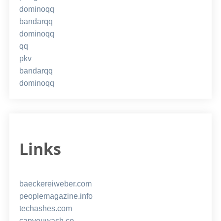
dominoqq
bandarqq
dominoqq
qq
pkv
bandarqq
dominoqq
Links
baeckereiweber.com
peoplemagazine.info
techashes.com
canyouwash.co