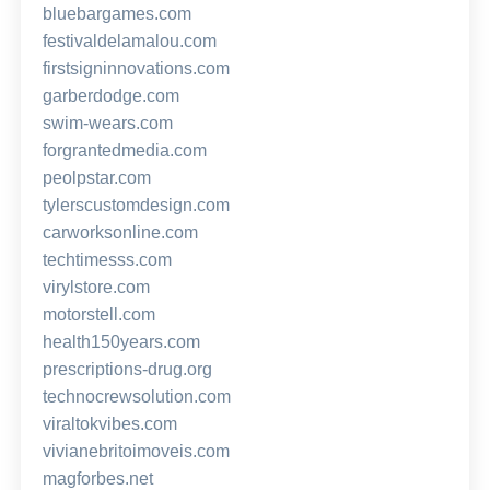
bluebargames.com
festivaldelamalou.com
firstsigninnovations.com
garberdodge.com
swim-wears.com
forgrantedmedia.com
peolpstar.com
tylerscustomdesign.com
carworksonline.com
techtimesss.com
virylstore.com
motorstell.com
health150years.com
prescriptions-drug.org
technocrewsolution.com
viraltokvibes.com
vivianebritoimoveis.com
magforbes.net