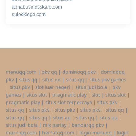
apnabusinesskaro.com
suleckiego.com
menuqq.com
|
pkv qq
|
dominoqq pkv
|
dominoqq
pkv
|
situs qq
|
situs qq
|
situs qq
|
situs pkv games
|
situs pkv
|
slot luar negeri
|
situs judi bola
|
pkv
games
|
situs slot
|
pragmatic play
|
slot
|
situs slot
|
pragmatic play
|
situs slot terpercaya
|
situs pkv
|
situs qq
|
situs pkv
|
situs pkv
|
situs pkv
|
situs qq
|
situs qq
|
situs qq
|
situs qq
|
situs qq
|
situs qq
|
situs judi bola
|
mix parlay
|
bandarqq pkv
|
murniqq.com
|
hematqq.com
|
login menuqq
|
login