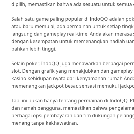
dipilih, memastikan bahwa ada sesuatu untuk semua 
Salah satu game paling populer di IndoQQ adalah po
atau baru memulai, ada permainan untuk setiap tingka
langsung dan gameplay real-time, Anda akan merasa s
dengan kesempatan untuk memenangkan hadiah uang 
bahkan lebih tinggi.
Selain poker, IndoQQ juga menawarkan berbagai permai
slot. Dengan grafik yang menakjubkan dan gameplay y
kasino kehidupan nyata dari kenyamanan rumah And
memenangkan jackpot besar, sensasi memukul jackpo
Tapi ini bukan hanya tentang permainan di IndoQQ.
dan ramah pengguna, memastikan bahwa pengalaman
berbagai opsi pembayaran dan tim dukungan pelangg
menang tanpa kekhawatiran.