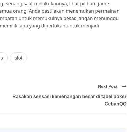
ng -senang saat melakukannya, lihat pilihan game
emua orang, Anda pasti akan menemukan permainan
empatan untuk memukulnya besar. Jangan menunggu
a memiliki apa yang diperlukan untuk menjadi
es
slot
Next Post
Rasakan sensasi kemenangan besar di tabel poker
CebanQQ