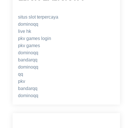
situs slot terpercaya
dominoqq
live hk
pkv games login
pkv games
dominoqq
bandarqq
dominoqq
qq
pkv
bandarqq
dominoqq