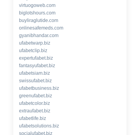
virtuogoweb.com
biglotshours.com
buyliraglutide.com
onlinesafemeds.com
gyanibhandar.com
ufabetwarp.biz
ufabetclip.biz
expertufabet.biz
fantasyufabet.biz
ufabetsiam.biz
swissufabet.biz
ufabetbusiness.biz
greenufabet.biz
ufabetcolor.biz
extraufabet.biz
ufabetlife.biz
ufabetsolutions.biz
socialufabet.biz