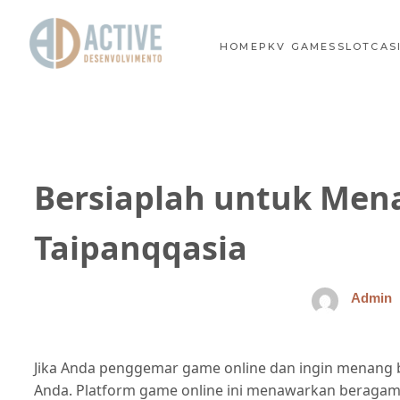
Daftar Agen Slot
Skip
Gacor dengan
TEMUKAN AGEN SLOT GACOR DENGAN BONUS
to
SAMBUTAN TERBESAR. DAPATKAN LEBIH
HOME
PKV GAMES
SLOT
CAS
content
BANYAK PELUANG MENANG DENGAN BERBAGAI
Bonus Sambutan
PROMOSI MENARIK SAAT ANDA BERGABUNG.
Terbesar
Bersiaplah untuk Mena
Taipanqqasia
Admin
Jika Anda penggemar game online dan ingin menang b
Anda. Platform game online ini menawarkan beragam