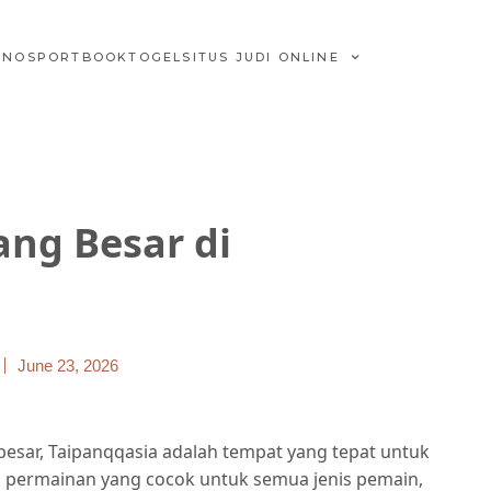
INO
SPORTBOOK
TOGEL
SITUS JUDI ONLINE
ng Besar di
June 23, 2026
esar, Taipanqqasia adalah tempat yang tepat untuk
 permainan yang cocok untuk semua jenis pemain,