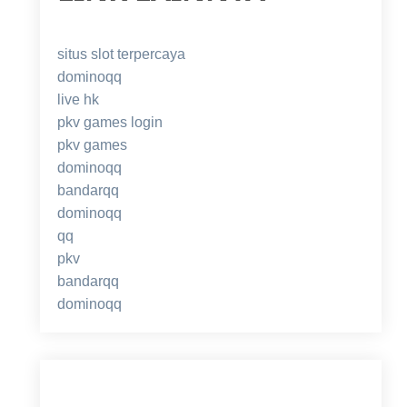
situs slot terpercaya
dominoqq
live hk
pkv games login
pkv games
dominoqq
bandarqq
dominoqq
qq
pkv
bandarqq
dominoqq