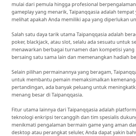
mulai dari pemula hingga profesional berpengalam
gameplay yang menarik, Taipanqqasia adalah tempat 
melihat apakah Anda memiliki apa yang diperlukan u
Salah satu daya tarik utama Taipanqqasia adalah be
poker, blackjack, atau slot, selalu ada sesuatu untuk 
menawarkan berbagai turnamen dan kompetisi yang
bersaing satu sama lain dan memenangkan hadiah be
Selain pilihan permainannya yang beragam, Taipanq
untuk membantu pemain memaksimalkan kemenangann
pertandingan, ada banyak peluang untuk meningkat
menang besar di Taipanqqasia.
Fitur utama lainnya dari Taipanqqasia adalah platf
teknologi enkripsi tercanggih dan tim spesialis duk
menikmati pengalaman bermain game yang aman dan t
desktop atau perangkat seluler, Anda dapat yakin ba