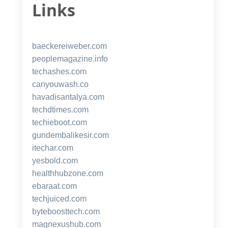
Links
baeckereiweber.com
peoplemagazine.info
techashes.com
canyouwash.co
havadisantalya.com
techdtimes.com
techieboot.com
gundembalikesir.com
itechar.com
yesbold.com
healthhubzone.com
ebaraat.com
techjuiced.com
byteboosttech.com
magnexushub.com