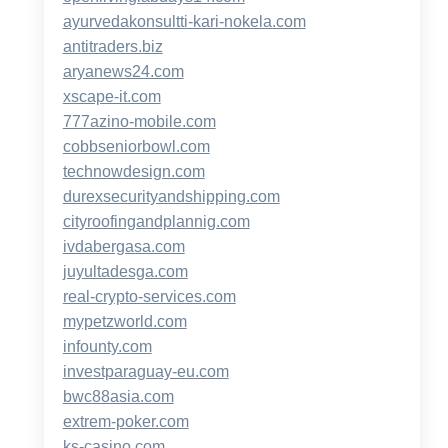
ayurvedakonsultti-kari-nokela.com
antitraders.biz
aryanews24.com
xscape-it.com
777azino-mobile.com
cobbseniorbowl.com
technowdesign.com
durexsecurityandshipping.com
cityroofingandplannig.com
ivdabergasa.com
juyultadesga.com
real-crypto-services.com
mypetzworld.com
infounty.com
investparaguay-eu.com
bwc88asia.com
extrem-poker.com
ks-casino.com