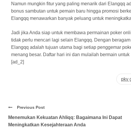
Namun mungkin fitur yang paling menarik dari Elangqq 
bonus sambutan untuk pemain baru hingga promosi berkel
Elangqq menawarkan banyak peluang untuk meningkat
Jadi jika Anda siap untuk membawa permainan poker onli
tidak perlu mencari lagi selain Elangqq. Dengan beraga
Elangqq adalah tujuan utama bagi setiap penggemar pok
menang besar. Daftar hari ini dan mulailah bermain untu
[ad_2]
pkv
Previous Post
Menemukan Kekuatan Ahliqq: Bagaimana Ini Dapat
Meningkatkan Kesejahteraan Anda