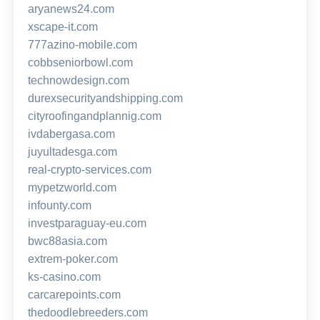
aryanews24.com
xscape-it.com
777azino-mobile.com
cobbseniorbowl.com
technowdesign.com
durexsecurityandshipping.com
cityroofingandplannig.com
ivdabergasa.com
juyultadesga.com
real-crypto-services.com
mypetzworld.com
infounty.com
investparaguay-eu.com
bwc88asia.com
extrem-poker.com
ks-casino.com
carcarepoints.com
thedoodlebreeders.com