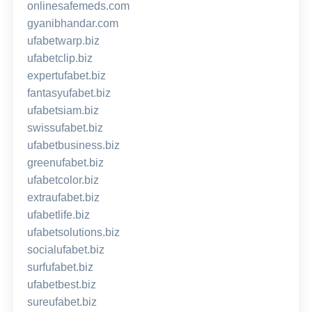
onlinesafemeds.com
gyanibhandar.com
ufabetwarp.biz
ufabetclip.biz
expertufabet.biz
fantasyufabet.biz
ufabetsiam.biz
swissufabet.biz
ufabetbusiness.biz
greenufabet.biz
ufabetcolor.biz
extraufabet.biz
ufabetlife.biz
ufabetsolutions.biz
socialufabet.biz
surfufabet.biz
ufabetbest.biz
sureufabet.biz