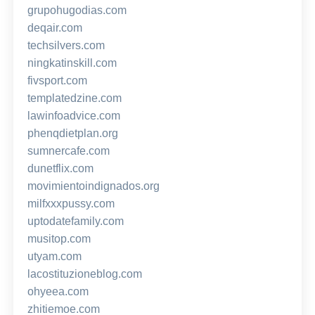
grupohugodias.com
deqair.com
techsilvers.com
ningkatinskill.com
fivsport.com
templatedzine.com
lawinfoadvice.com
phenqdietplan.org
sumnercafe.com
dunetflix.com
movimientoindignados.org
milfxxxpussy.com
uptodatefamily.com
musitop.com
utyam.com
lacostituzioneblog.com
ohyeea.com
zhitiemoe.com