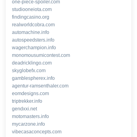
one-piece-spoiler.com
studiooneiota.com
findingcasino.org
realworldcobra.com
automachine.info
autospeedsters.info
wagerchampion.info
monomousumicontest.com
deadricklingo.com
skyglobefx.com
gamblespherex.info
agentur-ramsenthaler.com
eomdesigns.com
triptrekker.info
gendxxi.net
motomasters.info
mycarzone.info
vibecasaconcepts.com