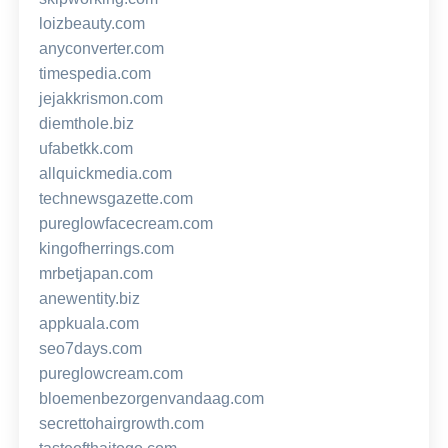
loizbeauty.com
anyconverter.com
timespedia.com
jejakkrismon.com
diemthole.biz
ufabetkk.com
allquickmedia.com
technewsgazette.com
pureglowfacecream.com
kingofherrings.com
mrbetjapan.com
anewentity.biz
appkuala.com
seo7days.com
pureglowcream.com
bloemenbezorgenvandaag.com
secrettohairgrowth.com