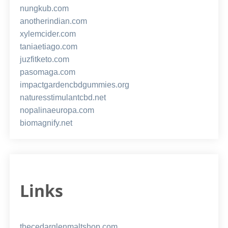
nungkub.com
anotherindian.com
xylemcider.com
taniaetiago.com
juzfitketo.com
pasomaga.com
impactgardencbdgummies.org
naturesstimulantcbd.net
nopalinaeuropa.com
biomagnify.net
Links
thecedarglenmaltshop.com