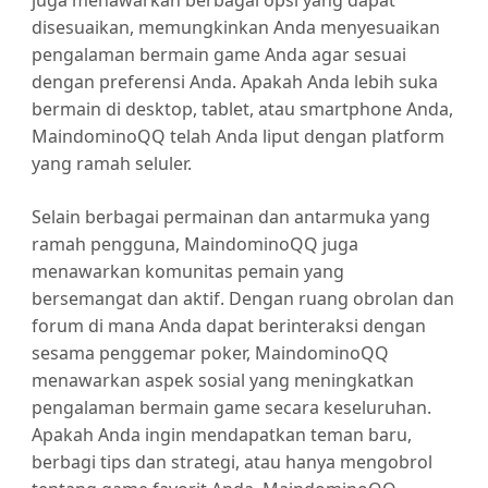
juga menawarkan berbagai opsi yang dapat
disesuaikan, memungkinkan Anda menyesuaikan
pengalaman bermain game Anda agar sesuai
dengan preferensi Anda. Apakah Anda lebih suka
bermain di desktop, tablet, atau smartphone Anda,
MaindominoQQ telah Anda liput dengan platform
yang ramah seluler.
Selain berbagai permainan dan antarmuka yang
ramah pengguna, MaindominoQQ juga
menawarkan komunitas pemain yang
bersemangat dan aktif. Dengan ruang obrolan dan
forum di mana Anda dapat berinteraksi dengan
sesama penggemar poker, MaindominoQQ
menawarkan aspek sosial yang meningkatkan
pengalaman bermain game secara keseluruhan.
Apakah Anda ingin mendapatkan teman baru,
berbagi tips dan strategi, atau hanya mengobrol