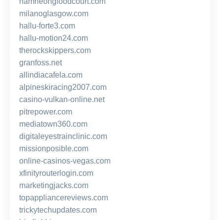
namheongfoodcourt.com
milanoglasgow.com
hallu-forte3.com
hallu-motion24.com
therockskippers.com
granfoss.net
allindiacafela.com
alpineskiracing2007.com
casino-vulkan-online.net
pitrepower.com
mediatown360.com
digitaleyestrainclinic.com
missionposible.com
online-casinos-vegas.com
xfinityrouterlogin.com
marketingjacks.com
topappliancereviews.com
trickytechupdates.com