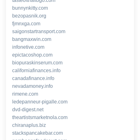
tasteofthaitogo.com
bunnynkitty.com
bezopasnik.org
fjmnxga.com
saigonstartransport.com
bangmaxwin.com
infonetive.com
epictacoshop.com
biopuraskinserum.com
californiafinances.info
canadafinance.info
nevadamoney.info
rimene.com
ledepanneur-pigalle.com
dvd-digest.net
theartistsmarketnola.com
chiranaplus.biz
stackspancakebar.com