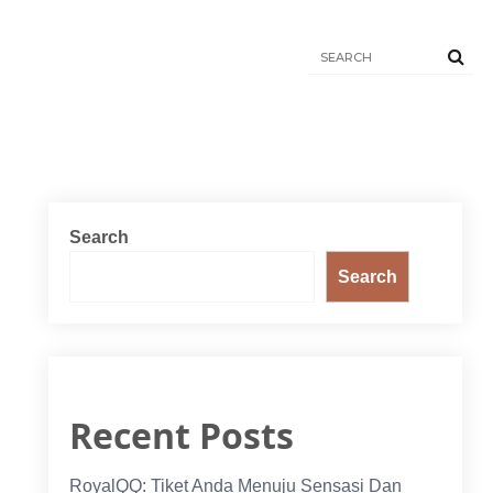
Search
Search
Recent Posts
RoyalQQ: Tiket Anda Menuju Sensasi Dan