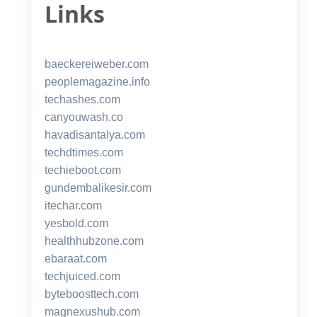
Links
baeckereiweber.com
peoplemagazine.info
techashes.com
canyouwash.co
havadisantalya.com
techdtimes.com
techieboot.com
gundembalikesir.com
itechar.com
yesbold.com
healthhubzone.com
ebaraat.com
techjuiced.com
byteboosttech.com
magnexushub.com