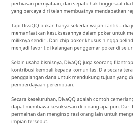
perhiasan pernyataan, dan sepatu hak tinggi saat dia
yang percaya diri telah membuatnya mendapatkan reput
Tapi DivaQQ bukan hanya sekedar wajah cantik – dia
memanfaatkan kesuksesannya dalam poker untuk melu
miliknya sendiri. Dari chip poker khusus hingga pel
menjadi favorit di kalangan penggemar poker di selur
Selain usaha bisnisnya, DivaQQ juga seorang filant
kontribusi kembali kepada komunitas. Dia secara t
penggalangan dana untuk mendukung tujuan yang dek
pemberdayaan perempuan.
Secara keseluruhan, DivaQQ adalah contoh cemerlan
dapat membawa kesuksesan di bidang apa pun. Dari f
permainan dan menginspirasi orang lain untuk mengej
impian tersebut.