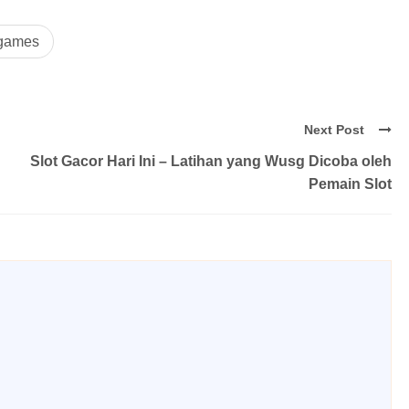
 games
Next Post
Slot Gacor Hari Ini – Latihan yang Wusg Dicoba oleh
Pemain Slot