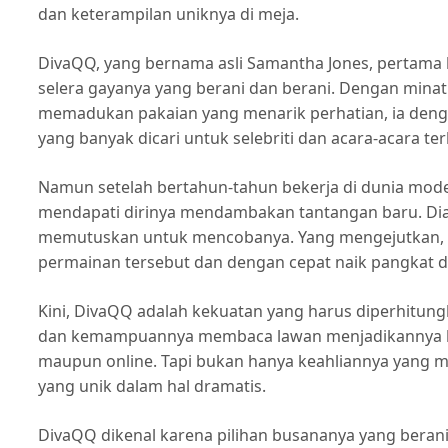
dan keterampilan uniknya di meja.
DivaQQ, yang bernama asli Samantha Jones, pertama
selera gayanya yang berani dan berani. Dengan minat
memadukan pakaian yang menarik perhatian, ia deng
yang banyak dicari untuk selebriti dan acara-acara ter
Namun setelah bertahun-tahun bekerja di dunia mod
mendapati dirinya mendambakan tantangan baru. Dia 
memutuskan untuk mencobanya. Yang mengejutkan, d
permainan tersebut dan dengan cepat naik pangkat di
Kini, DivaQQ adalah kekuatan yang harus diperhitungk
dan kemampuannya membaca lawan menjadikannya l
maupun online. Tapi bukan hanya keahliannya yang m
yang unik dalam hal dramatis.
DivaQQ dikenal karena pilihan busananya yang berani