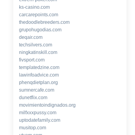
ks-casino.com
carcarepoints.com
thedoodlebreeders.com
grupohugodias.com
deqair.com
techsilvers.com
ningkatinskill.com
fivsport.com
templatedzine.com
lawinfoadvice.com
phenqdietplan.org
sumnercafe.com
dunetflix.com
movimientoindignados.org
milfxxxpussy.com
uptodatefamily.com
musitop.com