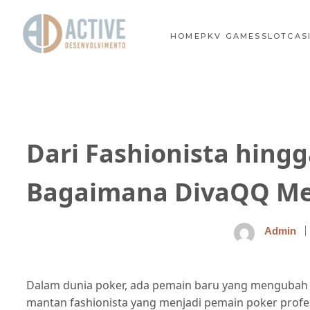
Daftar Agen Slot
Skip
Gacor dengan
TEMUKAN AGEN SLOT GACOR DENGAN BONUS
to
SAMBUTAN TERBESAR. DAPATKAN LEBIH
HOME
PKV GAMES
SLOT
CAS
content
BANYAK PELUANG MENANG DENGAN BERBAGAI
Bonus Sambutan
PROMOSI MENARIK SAAT ANDA BERGABUNG.
Terbesar
Dari Fashionista hingg
Bagaimana DivaQQ M
Admin
Dalam dunia poker, ada pemain baru yang mengubah p
mantan fashionista yang menjadi pemain poker profes