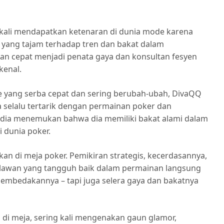
 kali mendapatkan ketenaran di dunia mode karena
 yang tajam terhadap tren dan bakat dalam
an cepat menjadi penata gaya dan konsultan fesyen
kenal.
e yang serba cepat dan sering berubah-ubah, DivaQQ
selalu tertarik dengan permainan poker dan
ia menemukan bahwa dia memiliki bakat alami dalam
 dunia poker.
an di meja poker. Pemikiran strategis, kecerdasannya,
awan yang tangguh baik dalam permainan langsung
embedakannya – tapi juga selera gaya dan bakatnya
 di meja, sering kali mengenakan gaun glamor,