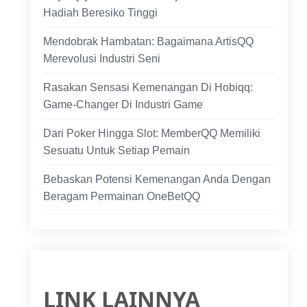
Hadiah Beresiko Tinggi
Mendobrak Hambatan: Bagaimana ArtisQQ
Merevolusi Industri Seni
Rasakan Sensasi Kemenangan Di Hobiqq:
Game-Changer Di Industri Game
Dari Poker Hingga Slot: MemberQQ Memiliki
Sesuatu Untuk Setiap Pemain
Bebaskan Potensi Kemenangan Anda Dengan
Beragam Permainan OneBetQQ
LINK LAINNYA