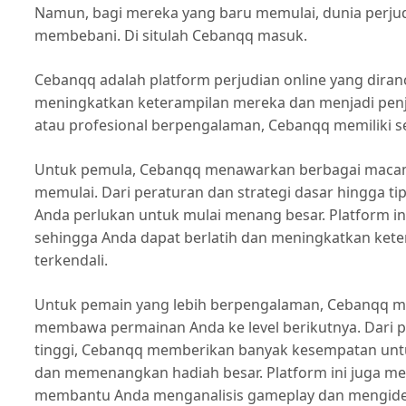
Namun, bagi mereka yang baru memulai, dunia perju
membebani. Di situlah Cebanqq masuk.
Cebanqq adalah platform perjudian online yang dira
meningkatkan keterampilan mereka dan menjadi penj
atau profesional berpengalaman, Cebanqq memiliki s
Untuk pemula, Cebanqq menawarkan berbagai macam
memulai. Dari peraturan dan strategi dasar hingga tip
Anda perlukan untuk mulai menang besar. Platform i
sehingga Anda dapat berlatih dan meningkatkan ket
terkendali.
Untuk pemain yang lebih berpengalaman, Cebanqq m
membawa permainan Anda ke level berikutnya. Dari 
tinggi, Cebanqq memberikan banyak kesempatan unt
dan memenangkan hadiah besar. Platform ini juga m
membantu Anda menganalisis gameplay dan mengident