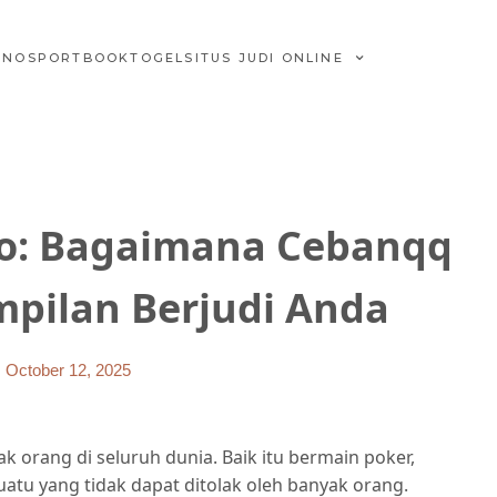
INO
SPORTBOOK
TOGEL
SITUS JUDI ONLINE
ro: Bagaimana Cebanqq
pilan Berjudi Anda
October 12, 2025
k orang di seluruh dunia. Baik itu bermain poker,
uatu yang tidak dapat ditolak oleh banyak orang.