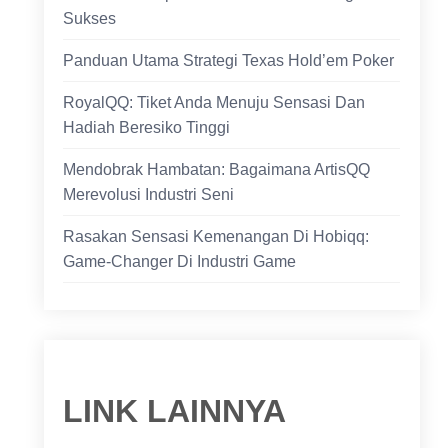
Sukses
Panduan Utama Strategi Texas Hold’em Poker
RoyalQQ: Tiket Anda Menuju Sensasi Dan
Hadiah Beresiko Tinggi
Mendobrak Hambatan: Bagaimana ArtisQQ
Merevolusi Industri Seni
Rasakan Sensasi Kemenangan Di Hobiqq:
Game-Changer Di Industri Game
LINK LAINNYA