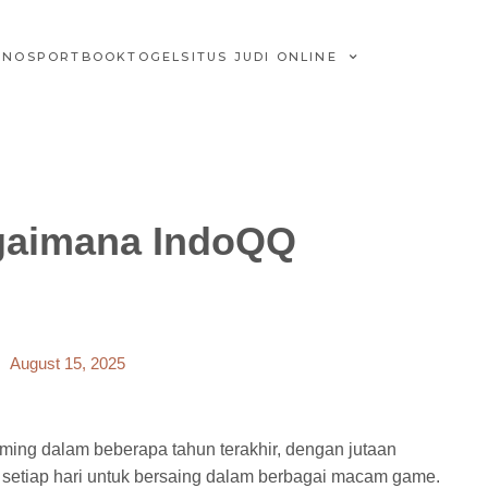
INO
SPORTBOOK
TOGEL
SITUS JUDI ONLINE
agaimana IndoQQ
e
August 15, 2025
ming dalam beberapa tahun terakhir, dengan jutaan
a setiap hari untuk bersaing dalam berbagai macam game.