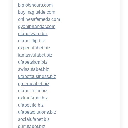
biglotshours.com
buyliraglutide.com
onlinesafemeds.com
gyanibhandar.com
ufabetwarp.biz
ufabetclip.biz
expertufabet.biz
fantasyufabet.biz
ufabetsiam.biz
swissufabet.biz
ufabetbusiness.biz
greenufabet.biz
ufabetcolor.biz
extraufabet.biz
ufabetlife.biz
ufabetsolutions.biz
socialufabet.biz
surfufabet.biz