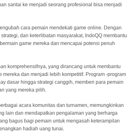
an santai ke menjadi seorang profesional bisa menjadi
 mengubah cara pemain mendekati game online. Dengan
trategi, dan keterlibatan masyarakat, IndoQQ membantu
n bermain game mereka dan mencapai potensi penuh
tihan komprehensifnya, yang dirancang untuk membantu
mereka dan menjadi lebih kompetitif. Program -program
ay dasar hingga strategi canggih, memberi para pemain
n yang mereka pilih.
berbagai acara komunitas dan turnamen, memungkinkan
ng lain dan mendapatkan pengalaman yang berharga
a yang bagus bagi pemain untuk mengasah keterampilan
enangkan hadiah uang tunai.