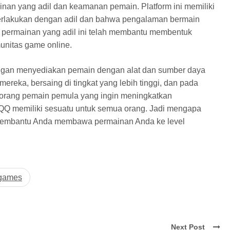
inan yang adil dan keamanan pemain. Platform ini memiliki
erlakukan dengan adil dan bahwa pengalaman bermain
permainan yang adil ini telah membantu membentuk
unitas game online.
ngan menyediakan pemain dengan alat dan sumber daya
reka, bersaing di tingkat yang lebih tinggi, dan pada
orang pemain pemula yang ingin meningkatkan
oQQ memiliki sesuatu untuk semua orang. Jadi mengapa
 membantu Anda membawa permainan Anda ke level
 games
Next Post