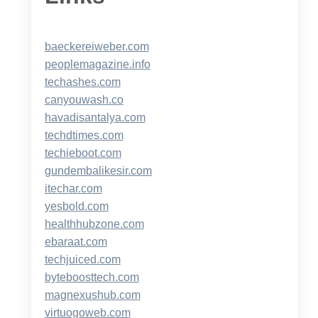
baeckereiweber.com
peoplemagazine.info
techashes.com
canyouwash.co
havadisantalya.com
techdtimes.com
techieboot.com
gundembalikesir.com
itechar.com
yesbold.com
healthhubzone.com
ebaraat.com
techjuiced.com
byteboosttech.com
magnexushub.com
virtuogoweb.com