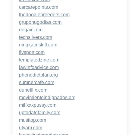
carcarepoints.com
thedoodlebreeders.com
grupohugodias.com
deqair.com
techsilvers.com
ningkatinskill.com
fivsport.com
templatedzine.com
lawinfoadvice.com
phenqdietplan.org
sumnercafe.com
dunetflix.com
movimientoindignados.org
milfxxxpussy.com
uptodatefamily.com
musitop.com
utyam.com