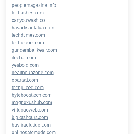
peoplemagazine.info
techashes.com
canyouwash.co
havadisantalya.com
techdtimes.com
techieboot.com
gundembalikesir.com
itechar.com
yesbold.com
healthhubzone.com
ebaraat.com
techjuiced.com
byteboosttech.com
magnexushub.com
virtuogoweb.com
biglotshours.com
buyliraglutide.com
onlinesafemeds.com