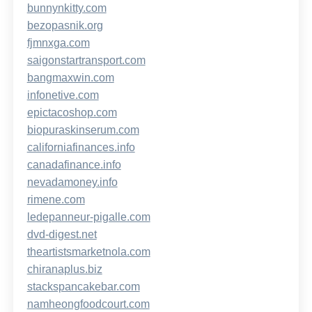
bunnynkitty.com
bezopasnik.org
fjmnxga.com
saigonstartransport.com
bangmaxwin.com
infonetive.com
epictacoshop.com
biopuraskinserum.com
californiafinances.info
canadafinance.info
nevadamoney.info
rimene.com
ledepanneur-pigalle.com
dvd-digest.net
theartistsmarketnola.com
chiranaplus.biz
stackspancakebar.com
namheongfoodcourt.com