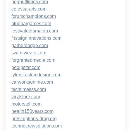
pegpufftimes.com
celestia-arts.com
forumchampions.com
bluebargames.com
festivaldelamalou.com
firstsigninnovations.com
garberdodge.com
swim-wears.com
forgrantedmedia.com
peolpstar.com
tylerscustomdesign.com
carworksonline.com
techtimesss.com
virylstore.com
motorstell.com
health150years.com
prescriptions-drug.org
technocrewsolution.com