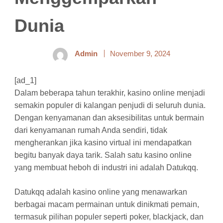
Dunia
Admin
November 9, 2024
[ad_1]
Dalam beberapa tahun terakhir, kasino online menjadi
semakin populer di kalangan penjudi di seluruh dunia.
Dengan kenyamanan dan aksesibilitas untuk bermain
dari kenyamanan rumah Anda sendiri, tidak
mengherankan jika kasino virtual ini mendapatkan
begitu banyak daya tarik. Salah satu kasino online
yang membuat heboh di industri ini adalah Datukqq.
Datukqq adalah kasino online yang menawarkan
berbagai macam permainan untuk dinikmati pemain,
termasuk pilihan populer seperti poker, blackjack, dan