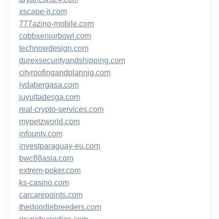
xscape-it.com
777azino-mobile.com
cobbseniorbowl.com
technowdesign.com
durexsecurityandshipping.com
cityroofingandplannig.com
ivdabergasa.com
juyultadesga.com
real-crypto-services.com
mypetzworld.com
infounty.com
investparaguay-eu.com
bwc88asia.com
extrem-poker.com
ks-casino.com
carcarepoints.com
thedoodlebreeders.com