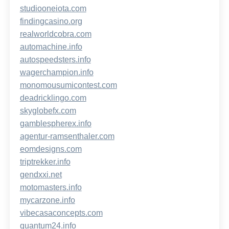
studiooneiota.com
findingcasino.org
realworldcobra.com
automachine.info
autospeedsters.info
wagerchampion.info
monomousumicontest.com
deadricklingo.com
skyglobefx.com
gamblespherex.info
agentur-ramsenthaler.com
eomdesigns.com
triptrekker.info
gendxxi.net
motomasters.info
mycarzone.info
vibecasaconcepts.com
quantum24.info