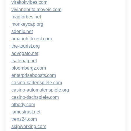
viraltokvibes.com
vivianebritoimoveis.com
magforbes.net
monkeycap.org
sdenix.net
amarinhillcrest.com
the-tourist.org
advogato.net
isafebag.net
bloombergz.com
enterpriseboosts.com
casino-kartenspiele.com
casino-automatenspiele.org
casino-tischspiele.com
otbody.com
jamestrust.net
trenz24.com
skipworking.com