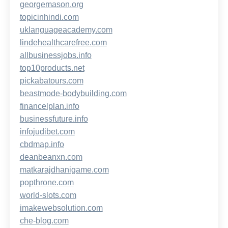
georgemason.org
topicinhindi.com
uklanguageacademy.com
lindehealthcarefree.com
allbusinessjobs.info
top10products.net
pickabatours.com
beastmode-bodybuilding.com
financelplan.info
businessfuture.info
infojudibet.com
cbdmap.info
deanbeanxn.com
matkarajdhanigame.com
popthrone.com
world-slots.com
imakewebsolution.com
che-blog.com