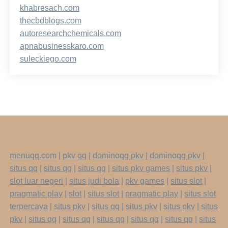
khabresach.com
thecbdblogs.com
autoresearchchemicals.com
apnabusinesskaro.com
suleckiego.com
menuqq.com
|
pkv qq
|
dominoqq pkv
|
dominoqq pkv
|
situs qq
|
situs qq
|
situs qq
|
situs pkv games
|
situs pkv
|
slot luar negeri
|
situs judi bola
|
pkv games
|
situs slot
|
pragmatic play
|
slot
|
situs slot
|
pragmatic play
|
situs slot
terpercaya
|
situs pkv
|
situs qq
|
situs pkv
|
situs pkv
|
situs
pkv
|
situs qq
|
situs qq
|
situs qq
|
situs qq
|
situs qq
|
situs