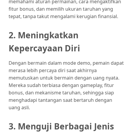
memahami aturan permainan, cara mengaktifkan
fitur bonus, dan memilih ukuran taruhan yang
tepat, tanpa takut mengalami kerugian finansial.
2.
Meningkatkan
Kepercayaan Diri
Dengan bermain dalam mode demo, pemain dapat
merasa lebih percaya diri saat akhirnya
memutuskan untuk bermain dengan uang nyata.
Mereka sudah terbiasa dengan gameplay, fitur
bonus, dan mekanisme taruhan, sehingga siap
menghadapi tantangan saat bertaruh dengan
uang asli.
3.
Menguji Berbagai Jenis