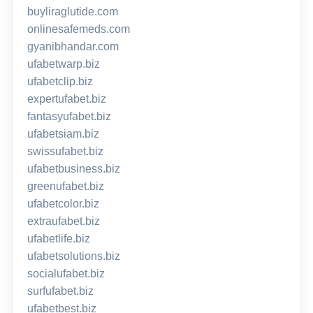
buyliraglutide.com
onlinesafemeds.com
gyanibhandar.com
ufabetwarp.biz
ufabetclip.biz
expertufabet.biz
fantasyufabet.biz
ufabetsiam.biz
swissufabet.biz
ufabetbusiness.biz
greenufabet.biz
ufabetcolor.biz
extraufabet.biz
ufabetlife.biz
ufabetsolutions.biz
socialufabet.biz
surfufabet.biz
ufabetbest.biz