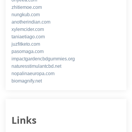
zhitiemoe.com
nungkub.com
anotherindian.com
xylemcider.com
taniaetiago.com
juzfitketo.com
pasomaga.com
impactgardencbdgummies.org
naturesstimulantcbd.net
nopalinaeuropa.com
biomagnify.net
Links