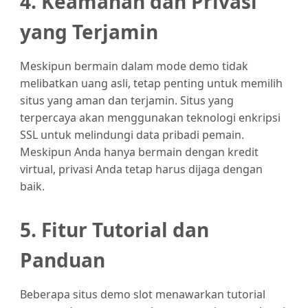
4.
Keamanan dan Privasi
yang Terjamin
Meskipun bermain dalam mode demo tidak
melibatkan uang asli, tetap penting untuk memilih
situs yang aman dan terjamin. Situs yang
terpercaya akan menggunakan teknologi enkripsi
SSL untuk melindungi data pribadi pemain.
Meskipun Anda hanya bermain dengan kredit
virtual, privasi Anda tetap harus dijaga dengan
baik.
5.
Fitur Tutorial dan
Panduan
Beberapa situs demo slot menawarkan tutorial