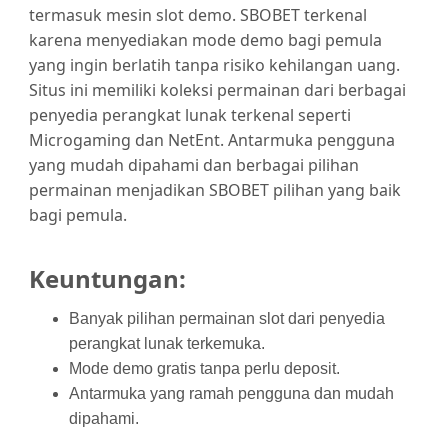
termasuk mesin slot demo. SBOBET terkenal
karena menyediakan mode demo bagi pemula
yang ingin berlatih tanpa risiko kehilangan uang.
Situs ini memiliki koleksi permainan dari berbagai
penyedia perangkat lunak terkenal seperti
Microgaming dan NetEnt. Antarmuka pengguna
yang mudah dipahami dan berbagai pilihan
permainan menjadikan SBOBET pilihan yang baik
bagi pemula.
Keuntungan:
Banyak pilihan permainan slot dari penyedia
perangkat lunak terkemuka.
Mode demo gratis tanpa perlu deposit.
Antarmuka yang ramah pengguna dan mudah
dipahami.