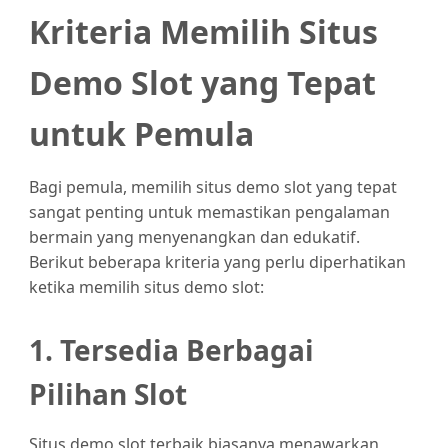
Kriteria Memilih Situs
Demo Slot yang Tepat
untuk Pemula
Bagi pemula, memilih situs demo slot yang tepat
sangat penting untuk memastikan pengalaman
bermain yang menyenangkan dan edukatif.
Berikut beberapa kriteria yang perlu diperhatikan
ketika memilih situs demo slot:
1.
Tersedia Berbagai
Pilihan Slot
Situs demo slot terbaik biasanya menawarkan