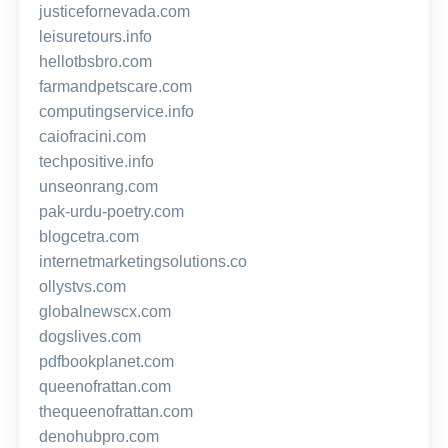
justicefornevada.com
leisuretours.info
hellotbsbro.com
farmandpetscare.com
computingservice.info
caiofracini.com
techpositive.info
unseonrang.com
pak-urdu-poetry.com
blogcetra.com
internetmarketingsolutions.co
ollystvs.com
globalnewscx.com
dogslives.com
pdfbookplanet.com
queenofrattan.com
thequeenofrattan.com
denohubpro.com