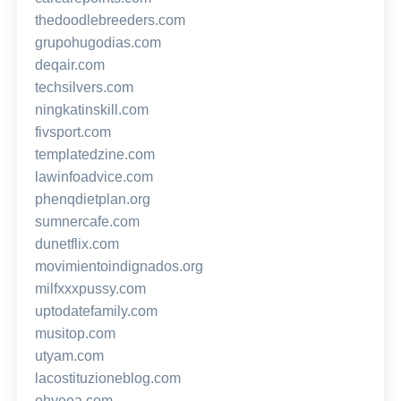
thedoodlebreeders.com
grupohugodias.com
deqair.com
techsilvers.com
ningkatinskill.com
fivsport.com
templatedzine.com
lawinfoadvice.com
phenqdietplan.org
sumnercafe.com
dunetflix.com
movimientoindignados.org
milfxxxpussy.com
uptodatefamily.com
musitop.com
utyam.com
lacostituzioneblog.com
ohyeea.com