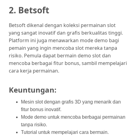
2.
Betsoft
Betsoft dikenal dengan koleksi permainan slot
yang sangat inovatif dan grafis berkualitas tinggi.
Platform ini juga menawarkan mode demo bagi
pemain yang ingin mencoba slot mereka tanpa
risiko. Pemula dapat bermain demo slot dan
mencoba berbagai fitur bonus, sambil mempelajari
cara kerja permainan.
Keuntungan:
Mesin slot dengan grafis 3D yang menarik dan
fitur bonus inovatif.
Mode demo untuk mencoba berbagai permainan
tanpa risiko.
Tutorial untuk mempelajari cara bermain.