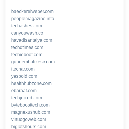
baeckereiweber.com
peoplemagazine.info
techashes.com
canyouwash.co
havadisantalya.com
techdtimes.com
techieboot.com
gundembalikesir.com
itechar.com
yesbold.com
healthhubzone.com
ebaraat.com
techjuiced.com
byteboosttech.com
magnexushub.com
virtuogoweb.com
biglotshours.com