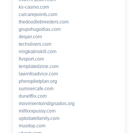
ks-casino.com
carcarepoints.com
thedoodlebreeders.com
grupohugodias.com
deqair.com
techsilvers.com
ningkatinskill.com
fivsport.com
templatedzine.com
lawinfoadvice.com
phenqdietplan.org
sumnercafe.com
dunetflix.com
movimientoindignados.org
milfxxxpussy.com
uptodatefamily.com
musitop.com