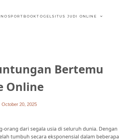
INO
SPORTBOOK
TOGEL
SITUS JUDI ONLINE
untungan Bertemu
e Online
October 20, 2025
-orang dari segala usia di seluruh dunia. Dengan
 telah tumbuh secara eksponensial dalam beberapa