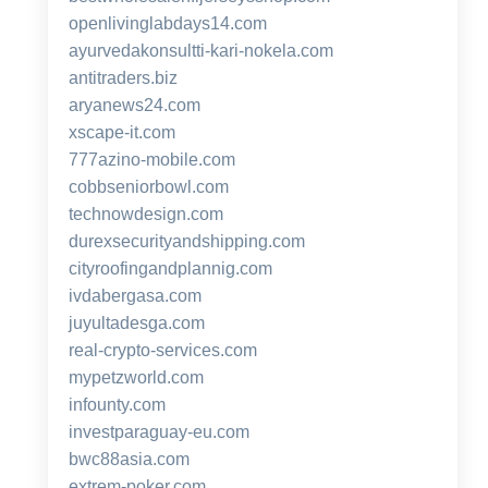
openlivinglabdays14.com
ayurvedakonsultti-kari-nokela.com
antitraders.biz
aryanews24.com
xscape-it.com
777azino-mobile.com
cobbseniorbowl.com
technowdesign.com
durexsecurityandshipping.com
cityroofingandplannig.com
ivdabergasa.com
juyultadesga.com
real-crypto-services.com
mypetzworld.com
infounty.com
investparaguay-eu.com
bwc88asia.com
extrem-poker.com