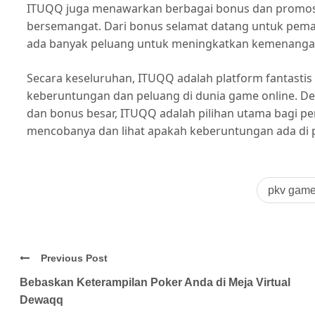
ITUQQ juga menawarkan berbagai bonus dan promosi
bersemangat. Dari bonus selamat datang untuk pemai
ada banyak peluang untuk meningkatkan kemenanga
Secara keseluruhan, ITUQQ adalah platform fantasti
keberuntungan dan peluang di dunia game online. Den
dan bonus besar, ITUQQ adalah pilihan utama bagi pe
mencobanya dan lihat apakah keberuntungan ada di 
pkv gam
Previous Post
Bebaskan Keterampilan Poker Anda di Meja Virtual
Dewaqq