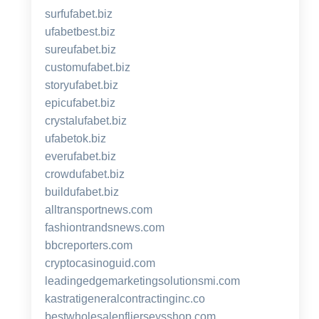
surfufabet.biz
ufabetbest.biz
sureufabet.biz
customufabet.biz
storyufabet.biz
epicufabet.biz
crystalufabet.biz
ufabetok.biz
everufabet.biz
crowdufabet.biz
buildufabet.biz
alltransportnews.com
fashiontrandsnews.com
bbcreporters.com
cryptocasinoguid.com
leadingedgemarketingsolutionsmi.com
kastratigeneralcontractinginc.co
bestwholesalenfljerseysshop.com