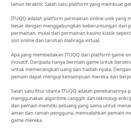
tahun terakhir. Salah satu platform yang membuat ge
ITUQQ adalah platform permainan online unik yan
besar dengan menggabungkan keberuntungan dan pe
permainan, mulai dari permainan kasino klasik sepert
slot online dan taruhan olahraga virtual.
Apa yang membedakan ITUQQ dari platform game onl
inovatif. Daripada hanya bermain game untuk bers
untuk memenangkan uang dan hadiah nyata. Dengan
pemain dapat menguji kemampuan mereka dan berpo
Salah satu fitur utama ITUQQ adalah penekanannya pad
menggunakan algoritme canggih dan teknologi enkr
dan pemain memiliki peluang yang sama untuk mena
aman dan ramah pengguna, memudahkan pemain men
game mereka.