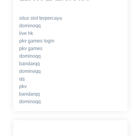
situs slot terpercaya
dominoqq
live hk
pkv games login
pkv games
dominoqq
bandarqq
dominoqq
qq
pkv
bandarqq
dominoqq