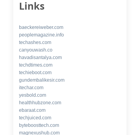
Links
baeckereiweber.com
peoplemagazine.info
techashes.com
canyouwash.co
havadisantalya.com
techdtimes.com
techieboot.com
gundembalikesir.com
itechar.com
yesbold.com
healthhubzone.com
ebaraat.com
techjuiced.com
byteboosttech.com
magnexushub.com