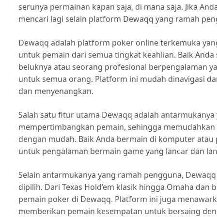
serunya permainan kapan saja, di mana saja. Jika Anda
mencari lagi selain platform Dewaqq yang ramah pe
Dewaqq adalah platform poker online terkemuka y
untuk pemain dari semua tingkat keahlian. Baik Anda
beluknya atau seorang profesional berpengalaman y
untuk semua orang. Platform ini mudah dinavigasi
dan menyenangkan.
Salah satu fitur utama Dewaqq adalah antarmukanya
mempertimbangkan pemain, sehingga memudahkan A
dengan mudah. Baik Anda bermain di komputer atau p
untuk pengalaman bermain game yang lancar dan lan
Selain antarmukanya yang ramah pengguna, Dewaqq
dipilih. Dari Texas Hold’em klasik hingga Omaha dan ba
pemain poker di Dewaqq. Platform ini juga menawar
memberikan pemain kesempatan untuk bersaing deng