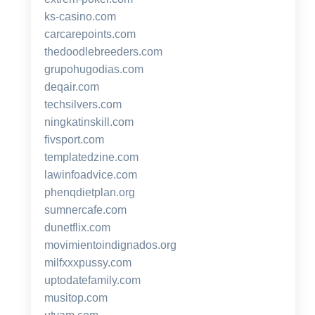
ks-casino.com
carcarepoints.com
thedoodlebreeders.com
grupohugodias.com
deqair.com
techsilvers.com
ningkatinskill.com
fivsport.com
templatedzine.com
lawinfoadvice.com
phenqdietplan.org
sumnercafe.com
dunetflix.com
movimientoindignados.org
milfxxxpussy.com
uptodatefamily.com
musitop.com