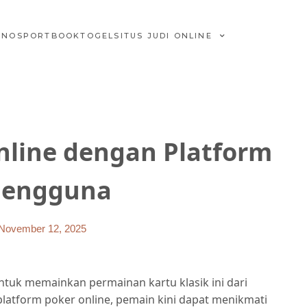
INO
SPORTBOOK
TOGEL
SITUS JUDI ONLINE
Online dengan Platform
Pengguna
November 12, 2025
ntuk memainkan permainan kartu klasik ini dari
atform poker online, pemain kini dapat menikmati