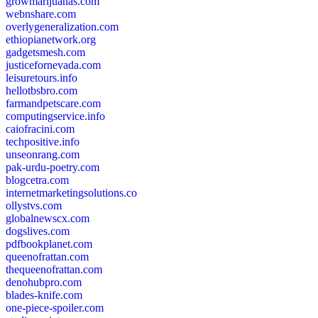
growmarijuanas.com
webnshare.com
overlygeneralization.com
ethiopianetwork.org
gadgetsmesh.com
justicefornevada.com
leisuretours.info
hellotbsbro.com
farmandpetscare.com
computingservice.info
caiofracini.com
techpositive.info
unseonrang.com
pak-urdu-poetry.com
blogcetra.com
internetmarketingsolutions.co
ollystvs.com
globalnewscx.com
dogslives.com
pdfbookplanet.com
queenofrattan.com
thequeenofrattan.com
denohubpro.com
blades-knife.com
one-piece-spoiler.com