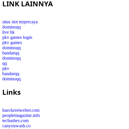
LINK LAINNYA
situs slot terpercaya
dominoqq
live hk
pkv games login
pkv games
dominoqq
bandarqq
dominoqq
qq
pkv
bandarqq
dominoqq
Links
baeckereiweber.com
peoplemagazine.info
techashes.com
canyouwash.co