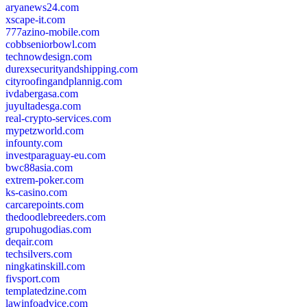
aryanews24.com
xscape-it.com
777azino-mobile.com
cobbseniorbowl.com
technowdesign.com
durexsecurityandshipping.com
cityroofingandplannig.com
ivdabergasa.com
juyultadesga.com
real-crypto-services.com
mypetzworld.com
infounty.com
investparaguay-eu.com
bwc88asia.com
extrem-poker.com
ks-casino.com
carcarepoints.com
thedoodlebreeders.com
grupohugodias.com
deqair.com
techsilvers.com
ningkatinskill.com
fivsport.com
templatedzine.com
lawinfoadvice.com