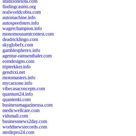
studiooneiota.com
findingcasino.org
realworldcobra.com
automachine.info
autospeedsters.info
wagerchampion.info
monomousumicontest.com
deadricklingo.com
skyglobefx.com
gamblespherex.info
agentur-ramsenthaler.com
eomdesigns.com
triptrekker.info
gendxxi.net
motomasters.info
mycarzone.info
vibecasaconcepts.com
quantum24.info
quantenki.com
businessmagazineusa.com
medicwellcare.com
vidsmall.com
businessnews2day.com
worldnewsrecords.com
sterilepro24.com