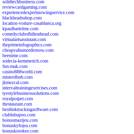
solidtechbusiness.com
reviewcardgaming.com
experiencedexpertstowingservice.com
blackheadsshop.com
location-voiture-casablanca.org
kpaulbartelme.com
comedyclubofhiltonhead.com
virtualartsassistant.com
theprimeinfographics.com
cheapvaliumordernow.com
beenime.com
sodecia-kemmerich.com
fun-mak.com
casino888world.com
misterdbnb.com
jkmezcal.com
intervaltrainingexercises.com
tyestylebusinesssolutions.com
royalpoipet.com
thestaurant.com
bestlinktrackingsoftware.com
clublubupoo.com
bonusmazijeu.com
bonuskyfojea.com
bonuskorokee.com