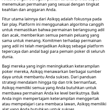
menemukan permainan yang sesuai dengan tingkat
keahlian dan anggaran Anda.
Fitur utama lainnya dari Asikqq adalah fokusnya pada
fair play. Platform ini menggunakan algoritma canggih
untuk memastikan bahwa permainan berlangsung adil
dan acak, memberikan semua pemain peluang yang
sama untuk menang. Komitmen terhadap permainan
yang adil ini telah menjadikan Asikqq sebagai platform
tepercaya dan andal bagi para pemain poker di seluruh
dunia.
Bagi mereka yang ingin meningkatkan keterampilan
poker mereka, Asikqq menawarkan berbagai sumber
daya untuk membantu Anda sukses. Dari panduan
strategi mendalam hingga tip dan trik bermanfaat,
Asikqq memiliki semua yang Anda butuhkan untuk
membawa permainan Anda ke level berikutnya. Baik
Anda ingin mempertajam keterampilan menggertak
atau mempelajari cara membaca lawan, Asikqq memiliki
alat yang Anda butuhkan untuk sukses.