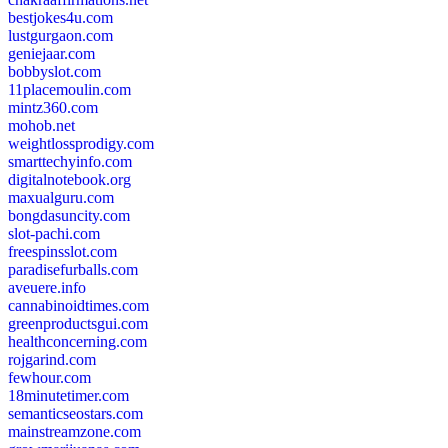
bestjokes4u.com
lustgurgaon.com
geniejaar.com
bobbyslot.com
11placemoulin.com
mintz360.com
mohob.net
weightlossprodigy.com
smarttechyinfo.com
digitalnotebook.org
maxualguru.com
bongdasuncity.com
slot-pachi.com
freespinsslot.com
paradisefurballs.com
aveuere.info
cannabinoidtimes.com
greenproductsgui.com
healthconcerning.com
rojgarind.com
fewhour.com
18minutetimer.com
semanticseostars.com
mainstreamzone.com