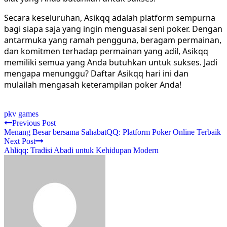
Secara keseluruhan, Asikqq adalah platform sempurna
bagi siapa saja yang ingin menguasai seni poker. Dengan
antarmuka yang ramah pengguna, beragam permainan,
dan komitmen terhadap permainan yang adil, Asikqq
memiliki semua yang Anda butuhkan untuk sukses. Jadi
mengapa menunggu? Daftar Asikqq hari ini dan
mulailah mengasah keterampilan poker Anda!
pkv games
Previous Post
Menang Besar bersama SahabatQQ: Platform Poker Online Terbaik
Next Post
Ahliqq: Tradisi Abadi untuk Kehidupan Modern