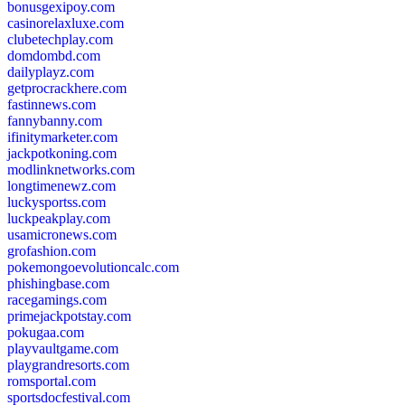
bonusgexipoy.com
casinorelaxluxe.com
clubetechplay.com
domdombd.com
dailyplayz.com
getprocrackhere.com
fastinnews.com
fannybanny.com
ifinitymarketer.com
jackpotkoning.com
modlinknetworks.com
longtimenewz.com
luckysportss.com
luckpeakplay.com
usamicronews.com
grofashion.com
pokemongoevolutioncalc.com
phishingbase.com
racegamings.com
primejackpotstay.com
pokugaa.com
playvaultgame.com
playgrandresorts.com
romsportal.com
sportsdocfestival.com