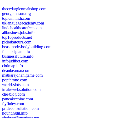
thecedarglenmaltshop.com
georgemason.org
topicinhindi.com
uklanguageacademy.com
lindehealthcarefree.com
allbusinessjobs.info
top10products.net
pickabatours.com
beastmode-bodybuilding.com
financelplan.info
businessfuture.info
infojudibet.com
cbdmap.info
deanbeanxn.com
matkarajdhanigame.com
popthrone.com
world-slots.com
imakewebsolution.com
che-blog.com
pancakecoinz.com
flyfinley.com
prideconsultation.com
hountinglil.info
chakraaffirmations.net