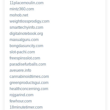
11placemoulin.com
mintz360.com
mohob.net
weightlossprodigy.com
smarttechyinfo.com
digitalnotebook.org
maxualguru.com
bongdasuncity.com
slot-pachi.com
freespinsslot.com
paradisefurballs.com
aveuere.info
cannabinoidtimes.com
greenproductsgui.com
healthconcerning.com
rojgarind.com
fewhour.com
18minutetimer.com