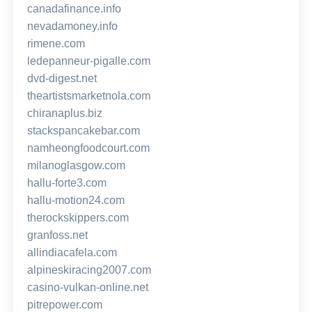
canadafinance.info
nevadamoney.info
rimene.com
ledepanneur-pigalle.com
dvd-digest.net
theartistsmarketnola.com
chiranaplus.biz
stackspancakebar.com
namheongfoodcourt.com
milanoglasgow.com
hallu-forte3.com
hallu-motion24.com
therockskippers.com
granfoss.net
allindiacafela.com
alpineskiracing2007.com
casino-vulkan-online.net
pitrepower.com