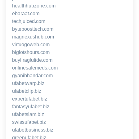
healthhubzone.com
ebaraat.com
techjuiced.com
byteboosttech.com
magnexushub.com
virtuogoweb.com
biglotshours.com
buyliraglutide.com
onlinesafemeds.com
gyanibhandar.com
ufabetwarp.biz
ufabetclip.biz
expertufabet.biz
fantasyufabet.biz
ufabetsiam.biz
swissufabet.biz
ufabetbusiness.biz
greenufabet.biz