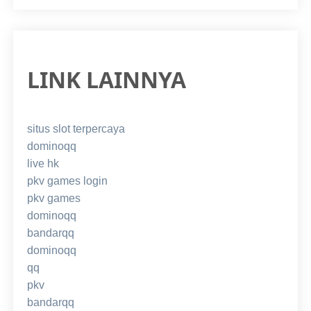
LINK LAINNYA
situs slot terpercaya
dominoqq
live hk
pkv games login
pkv games
dominoqq
bandarqq
dominoqq
qq
pkv
bandarqq