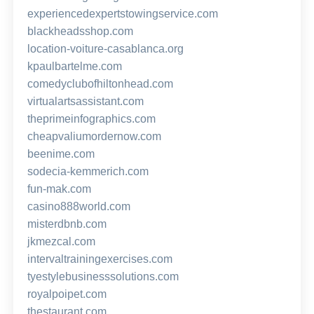
experiencedexpertstowingservice.com
blackheadsshop.com
location-voiture-casablanca.org
kpaulbartelme.com
comedyclubofhiltonhead.com
virtualartsassistant.com
theprimeinfographics.com
cheapvaliumordernow.com
beenime.com
sodecia-kemmerich.com
fun-mak.com
casino888world.com
misterdbnb.com
jkmezcal.com
intervaltrainingexercises.com
tyestylebusinesssolutions.com
royalpoipet.com
thestaurant.com