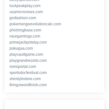
luckpeakplay.com
usamicronews.com
grofashion.com
pokemongoevolutioncalc.com
phishingbase.com
racegamings.com
primejackpotstay.com
pokugaa.com
playvaultgame.com
playgrandresorts.com
romsportal.com
sportsdocfestival.com
shestylestore.com
thingsiwontfinish.com