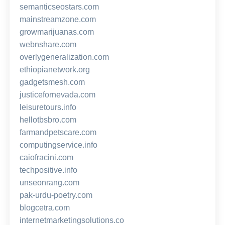
semanticseostars.com
mainstreamzone.com
growmarijuanas.com
webnshare.com
overlygeneralization.com
ethiopianetwork.org
gadgetsmesh.com
justicefornevada.com
leisuretours.info
hellotbsbro.com
farmandpetscare.com
computingservice.info
caiofracini.com
techpositive.info
unseonrang.com
pak-urdu-poetry.com
blogcetra.com
internetmarketingsolutions.co