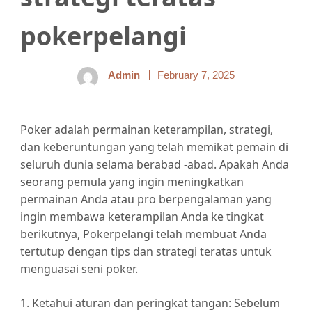
pokerpelangi
Admin
February 7, 2025
Poker adalah permainan keterampilan, strategi,
dan keberuntungan yang telah memikat pemain di
seluruh dunia selama berabad -abad. Apakah Anda
seorang pemula yang ingin meningkatkan
permainan Anda atau pro berpengalaman yang
ingin membawa keterampilan Anda ke tingkat
berikutnya, Pokerpelangi telah membuat Anda
tertutup dengan tips dan strategi teratas untuk
menguasai seni poker.
1. Ketahui aturan dan peringkat tangan: Sebelum