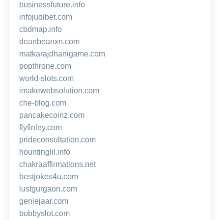
businessfuture.info
infojudibet.com
cbdmap.info
deanbeanxn.com
matkarajdhanigame.com
popthrone.com
world-slots.com
imakewebsolution.com
che-blog.com
pancakecoinz.com
flyfinley.com
prideconsultation.com
hountinglil.info
chakraaffirmations.net
bestjokes4u.com
lustgurgaon.com
geniejaar.com
bobbyslot.com