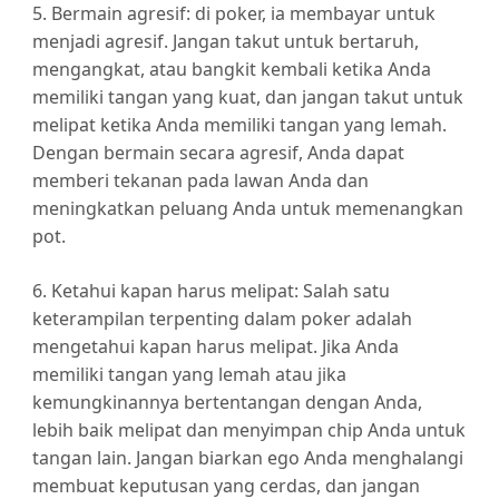
5. Bermain agresif: di poker, ia membayar untuk
menjadi agresif. Jangan takut untuk bertaruh,
mengangkat, atau bangkit kembali ketika Anda
memiliki tangan yang kuat, dan jangan takut untuk
melipat ketika Anda memiliki tangan yang lemah.
Dengan bermain secara agresif, Anda dapat
memberi tekanan pada lawan Anda dan
meningkatkan peluang Anda untuk memenangkan
pot.
6. Ketahui kapan harus melipat: Salah satu
keterampilan terpenting dalam poker adalah
mengetahui kapan harus melipat. Jika Anda
memiliki tangan yang lemah atau jika
kemungkinannya bertentangan dengan Anda,
lebih baik melipat dan menyimpan chip Anda untuk
tangan lain. Jangan biarkan ego Anda menghalangi
membuat keputusan yang cerdas, dan jangan