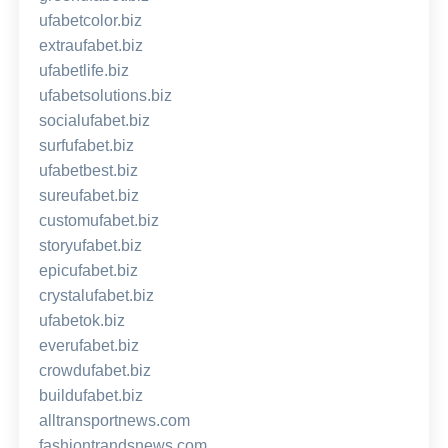
ufabetcolor.biz
extraufabet.biz
ufabetlife.biz
ufabetsolutions.biz
socialufabet.biz
surfufabet.biz
ufabetbest.biz
sureufabet.biz
customufabet.biz
storyufabet.biz
epicufabet.biz
crystalufabet.biz
ufabetok.biz
everufabet.biz
crowdufabet.biz
buildufabet.biz
alltransportnews.com
fashiontrandsnews.com