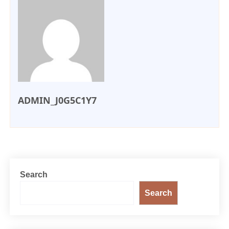
ADMIN_J0G5C1Y7
Search
Search