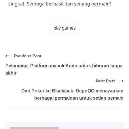
singkat. Semoga berhasil dan senang bermain!
pkv games
Previous Post
Pelangiqq: Platform masuk Anda untuk hiburan tanpa
akhir
Next Post
Dari Poker ke Blackjack: DepoQQ menawarkan
berbagai permainan untuk setiap pemain