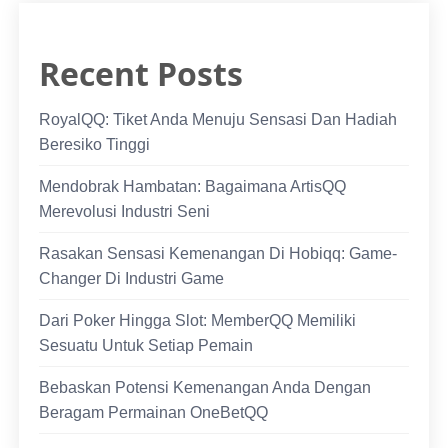
Recent Posts
RoyalQQ: Tiket Anda Menuju Sensasi Dan Hadiah
Beresiko Tinggi
Mendobrak Hambatan: Bagaimana ArtisQQ
Merevolusi Industri Seni
Rasakan Sensasi Kemenangan Di Hobiqq: Game-
Changer Di Industri Game
Dari Poker Hingga Slot: MemberQQ Memiliki
Sesuatu Untuk Setiap Pemain
Bebaskan Potensi Kemenangan Anda Dengan
Beragam Permainan OneBetQQ