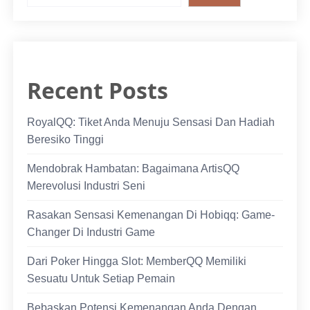
Recent Posts
RoyalQQ: Tiket Anda Menuju Sensasi Dan Hadiah
Beresiko Tinggi
Mendobrak Hambatan: Bagaimana ArtisQQ
Merevolusi Industri Seni
Rasakan Sensasi Kemenangan Di Hobiqq: Game-
Changer Di Industri Game
Dari Poker Hingga Slot: MemberQQ Memiliki
Sesuatu Untuk Setiap Pemain
Bebaskan Potensi Kemenangan Anda Dengan