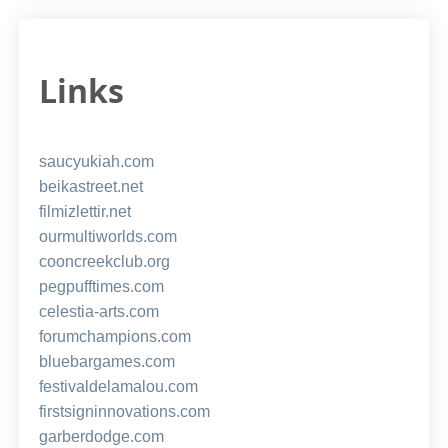
Links
saucyukiah.com
beikastreet.net
filmizlettir.net
ourmultiworlds.com
cooncreekclub.org
pegpufftimes.com
celestia-arts.com
forumchampions.com
bluebargames.com
festivaldelamalou.com
firstsigninnovations.com
garberdodge.com