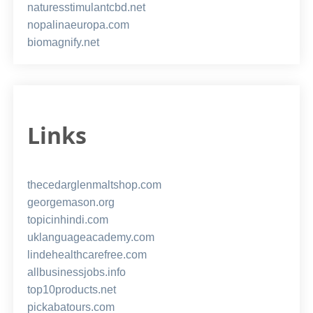
naturesstimulantcbd.net
nopalinaeuropa.com
biomagnify.net
Links
thecedarglenmaltshop.com
georgemason.org
topicinhindi.com
uklanguageacademy.com
lindehealthcarefree.com
allbusinessjobs.info
top10products.net
pickabatours.com