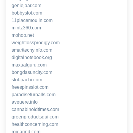
geniejaar.com
bobbyslot.com
11placemoulin.com
mintz360.com
mohob.net
weightlossprodigy.com
smarttechyinfo.com
digitalnotebook.org
maxualguru.com
bongdasuncity.com
slot-pachi.com
freespinsslot.com
paradisefurballs.com
aveuere.info
cannabinoidtimes.com
greenproductsgui.com
healthconcerning.com
rojgarind.com