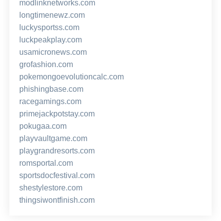
modlinknetworks.com
longtimenewz.com
luckysportss.com
luckpeakplay.com
usamicronews.com
grofashion.com
pokemongoevolutioncalc.com
phishingbase.com
racegamings.com
primejackpotstay.com
pokugaa.com
playvaultgame.com
playgrandresorts.com
romsportal.com
sportsdocfestival.com
shestylestore.com
thingsiwontfinish.com