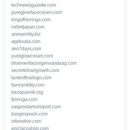
technewsgazette.com
pureglowfacecream.com
kingofherrings.com
mrbetjapan.com
anewentity.biz
appkuala.com
seo7days.com
pureglowcream.com
bloemenbezorgenvandaag.com
secrettohairgrowth.com
tasteofthaitogo.com
bunnynkitty.com
bezopasnik.org
fjmnxga.com
saigonstartransport.com
bangmaxwin.com
infonetive.com
epictacoshop.com