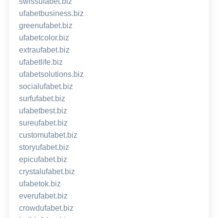
swissufabet.biz
ufabetbusiness.biz
greenufabet.biz
ufabetcolor.biz
extraufabet.biz
ufabetlife.biz
ufabetsolutions.biz
socialufabet.biz
surfufabet.biz
ufabetbest.biz
sureufabet.biz
customufabet.biz
storyufabet.biz
epicufabet.biz
crystalufabet.biz
ufabetok.biz
everufabet.biz
crowdufabet.biz