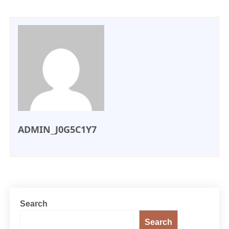
ADMIN_J0G5C1Y7
Search
Search