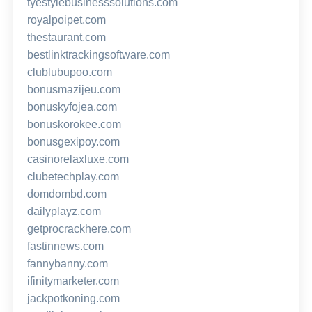
tyestylebusinesssolutions.com
royalpoipet.com
thestaurant.com
bestlinktrackingsoftware.com
clublubupoo.com
bonusmazijeu.com
bonuskyfojea.com
bonuskorokee.com
bonusgexipoy.com
casinorelaxluxe.com
clubetechplay.com
domdombd.com
dailyplayz.com
getprocrackhere.com
fastinnews.com
fannybanny.com
ifinitymarketer.com
jackpotkoning.com