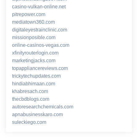
casino-vulkan-online.net
pitrepower.com
mediatown360.com
digitaleyestrainclinic.com
missionposible.com
online-casinos-vegas.com
xfinityrouterlogin.com
marketingjacks.com
topappliancereviews.com
trickytechupdates.com
hindiabhimaan.com
khabresach.com
thecbdblogs.com
autoresearchchemicals.com
apnabusinesskaro.com
suleckiego.com