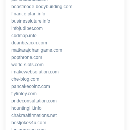
beastmode-bodybuilding.com
financelplan.info
businessfuture.info
infojudibet.com
cbdmap.info
deanbeanxn.com
matkarajdhanigame.com
popthrone.com
world-slots.com
imakewebsolution.com
che-blog.com
pancakecoinz.com
flyfinley.com
prideconsultation.com
hountinglil.info
chakraaffirmations.net
bestjokes4u.com
lustgurgaon.com