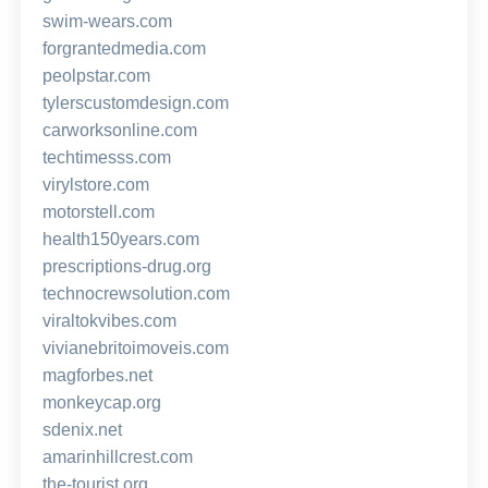
swim-wears.com
forgrantedmedia.com
peolpstar.com
tylerscustomdesign.com
carworksonline.com
techtimesss.com
virylstore.com
motorstell.com
health150years.com
prescriptions-drug.org
technocrewsolution.com
viraltokvibes.com
vivianebritoimoveis.com
magforbes.net
monkeycap.org
sdenix.net
amarinhillcrest.com
the-tourist.org