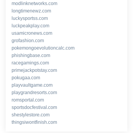
modlinknetworks.com
longtimenewz.com
luckysportss.com
luckpeakplay.com
usamicronews.com
grofashion.com
pokemongoevolutioncalc.com
phishingbase.com
racegamings.com
primejackpotstay.com
pokugaa.com
playvaultgame.com
playgrandresorts.com
romsportal.com
sportsdocfestival.com
shestylestore.com
thingsiwontfinish.com