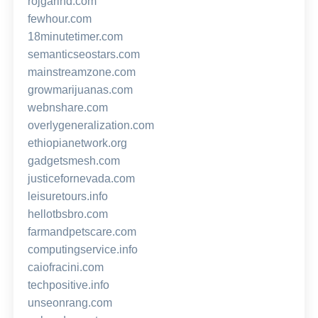
rojgarind.com
fewhour.com
18minutetimer.com
semanticseostars.com
mainstreamzone.com
growmarijuanas.com
webnshare.com
overlygeneralization.com
ethiopianetwork.org
gadgetsmesh.com
justicefornevada.com
leisuretours.info
hellotbsbro.com
farmandpetscare.com
computingservice.info
caiofracini.com
techpositive.info
unseonrang.com