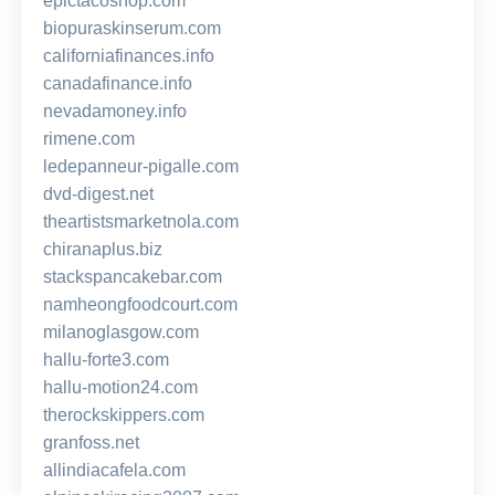
epictacoshop.com
biopuraskinserum.com
californiafinances.info
canadafinance.info
nevadamoney.info
rimene.com
ledepanneur-pigalle.com
dvd-digest.net
theartistsmarketnola.com
chiranaplus.biz
stackspancakebar.com
namheongfoodcourt.com
milanoglasgow.com
hallu-forte3.com
hallu-motion24.com
therockskippers.com
granfoss.net
allindiacafela.com