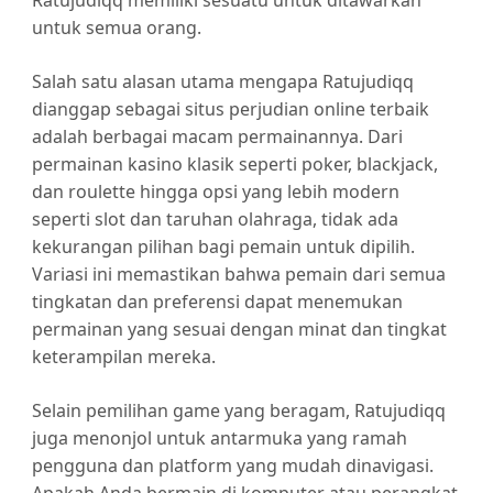
Ratujudiqq memiliki sesuatu untuk ditawarkan
untuk semua orang.
Salah satu alasan utama mengapa Ratujudiqq
dianggap sebagai situs perjudian online terbaik
adalah berbagai macam permainannya. Dari
permainan kasino klasik seperti poker, blackjack,
dan roulette hingga opsi yang lebih modern
seperti slot dan taruhan olahraga, tidak ada
kekurangan pilihan bagi pemain untuk dipilih.
Variasi ini memastikan bahwa pemain dari semua
tingkatan dan preferensi dapat menemukan
permainan yang sesuai dengan minat dan tingkat
keterampilan mereka.
Selain pemilihan game yang beragam, Ratujudiqq
juga menonjol untuk antarmuka yang ramah
pengguna dan platform yang mudah dinavigasi.