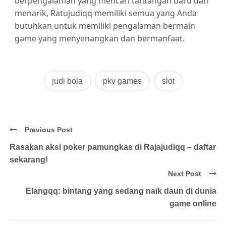
berpengalaman yang mencari tantangan baru dan
menarik, Ratujudiqq memiliki semua yang Anda
butuhkan untuk memiliki pengalaman bermain
game yang menyenangkan dan bermanfaat.
judi bola
pkv games
slot
Previous Post
Rasakan aksi poker pamungkas di Rajajudiqq – daftar
sekarang!
Next Post
Elangqq: bintang yang sedang naik daun di dunia
game online