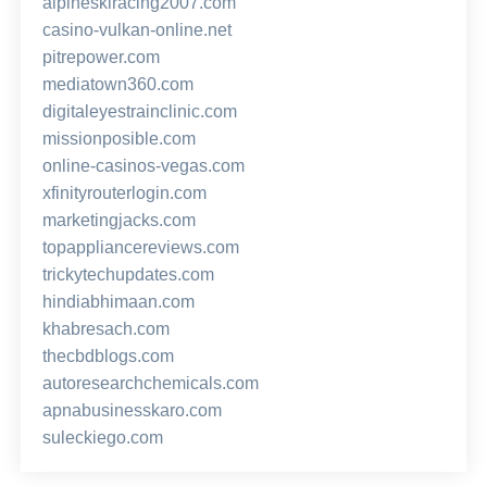
alpineskiracing2007.com
casino-vulkan-online.net
pitrepower.com
mediatown360.com
digitaleyestrainclinic.com
missionposible.com
online-casinos-vegas.com
xfinityrouterlogin.com
marketingjacks.com
topappliancereviews.com
trickytechupdates.com
hindiabhimaan.com
khabresach.com
thecbdblogs.com
autoresearchchemicals.com
apnabusinesskaro.com
suleckiego.com