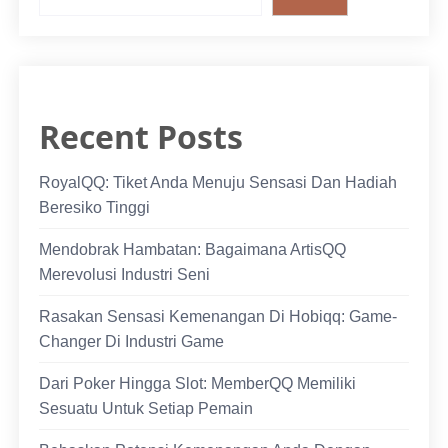
Recent Posts
RoyalQQ: Tiket Anda Menuju Sensasi Dan Hadiah
Beresiko Tinggi
Mendobrak Hambatan: Bagaimana ArtisQQ
Merevolusi Industri Seni
Rasakan Sensasi Kemenangan Di Hobiqq: Game-
Changer Di Industri Game
Dari Poker Hingga Slot: MemberQQ Memiliki
Sesuatu Untuk Setiap Pemain