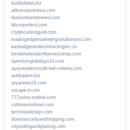
buildufabet.biz
alltransportnews.com
fashiontrandsnews.com
bbcreporters.com
cryptocasinoguid.com
leadingedgemarketingsolutionsmi.com
kastratigeneralcontractinginc.co
bestwholesalenfljerseysshop.com
openlivinglabdays14.com
ayurvedakonsultti-kari-nokela.com
antitraders.biz
aryanews24.com
xscape-it.com
777azino-mobile.com
cobbseniorbowl.com
technowdesign.com
durexsecurityandshipping.com
cityroofingandplannig.com