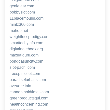
geniejaar.com
bobbyslot.com
11placemoulin.com
mintz360.com
mohob.net
weightlossprodigy.com
smarttechyinfo.com
digitalnotebook.org
maxualguru.com
bongdasuncity.com
slot-pachi.com
freespinsslot.com
paradisefurballs.com
aveuere.info
cannabinoidtimes.com
greenproductsgui.com
healthconcerning.com