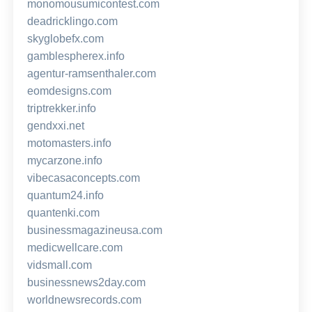
monomousumicontest.com
deadricklingo.com
skyglobefx.com
gamblespherex.info
agentur-ramsenthaler.com
eomdesigns.com
triptrekker.info
gendxxi.net
motomasters.info
mycarzone.info
vibecasaconcepts.com
quantum24.info
quantenki.com
businessmagazineusa.com
medicwellcare.com
vidsmall.com
businessnews2day.com
worldnewsrecords.com