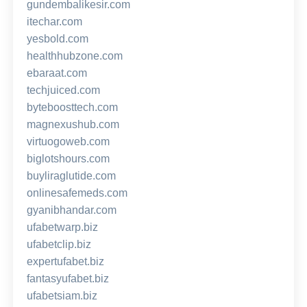
gundembalikesir.com
itechar.com
yesbold.com
healthhubzone.com
ebaraat.com
techjuiced.com
byteboosttech.com
magnexushub.com
virtuogoweb.com
biglotshours.com
buyliraglutide.com
onlinesafemeds.com
gyanibhandar.com
ufabetwarp.biz
ufabetclip.biz
expertufabet.biz
fantasyufabet.biz
ufabetsiam.biz