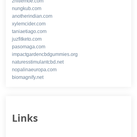
zhitiemoe.com
nungkub.com
anotherindian.com
xylemcider.com
taniaetiago.com
juzfitketo.com
pasomaga.com
impactgardencbdgummies.org
naturesstimulantcbd.net
nopalinaeuropa.com
biomagnify.net
Links