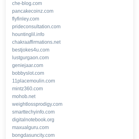
che-blog.com
pancakecoinz.com
flyfinley.com
prideconsultation.com
hountinglil.info
chakraaffirmations.net
bestjokes4u.com
lustgurgaon.com
geniejaar.com
bobbyslot.com
11placemoulin.com
mintz360.com
mohob.net
weightlossprodigy.com
smarttechyinfo.com
digitalnotebook.org
maxualguru.com
bongdasuncity.com