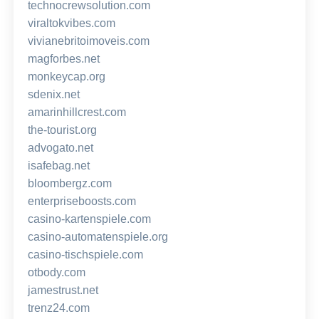
technocrewsolution.com
viraltokvibes.com
vivianebritoimoveis.com
magforbes.net
monkeycap.org
sdenix.net
amarinhillcrest.com
the-tourist.org
advogato.net
isafebag.net
bloombergz.com
enterpriseboosts.com
casino-kartenspiele.com
casino-automatenspiele.org
casino-tischspiele.com
otbody.com
jamestrust.net
trenz24.com