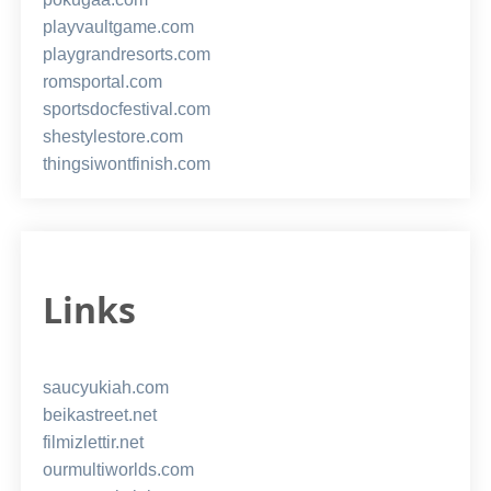
playvaultgame.com
playgrandresorts.com
romsportal.com
sportsdocfestival.com
shestylestore.com
thingsiwontfinish.com
Links
saucyukiah.com
beikastreet.net
filmizlettir.net
ourmultiworlds.com