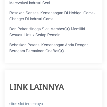
Merevolusi Industri Seni
Rasakan Sensasi Kemenangan Di Hobiqq: Game-
Changer Di Industri Game
Dari Poker Hingga Slot: MemberQQ Memiliki
Sesuatu Untuk Setiap Pemain
Bebaskan Potensi Kemenangan Anda Dengan
Beragam Permainan OneBetQQ
LINK LAINNYA
situs slot terpercaya