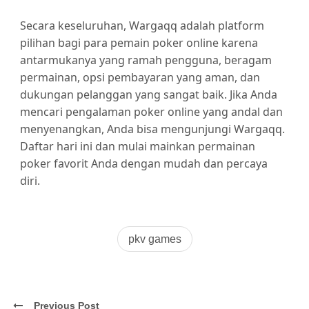
Secara keseluruhan, Wargaqq adalah platform
pilihan bagi para pemain poker online karena
antarmukanya yang ramah pengguna, beragam
permainan, opsi pembayaran yang aman, dan
dukungan pelanggan yang sangat baik. Jika Anda
mencari pengalaman poker online yang andal dan
menyenangkan, Anda bisa mengunjungi Wargaqq.
Daftar hari ini dan mulai mainkan permainan
poker favorit Anda dengan mudah dan percaya
diri.
pkv games
Previous Post