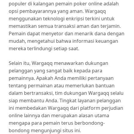
populer di kalangan pemain poker online adalah
opsi pembayarannya yang aman. Wargaqq
menggunakan teknologi enkripsi terkini untuk
memastikan semua transaksi aman dan terjamin.
Pemain dapat menyetor dan menarik dana dengan
mudah, mengetahui bahwa informasi keuangan
mereka terlindungi setiap saat.
Selain itu, Wargaqq menawarkan dukungan
pelanggan yang sangat baik kepada para
pemainnya. Apakah Anda memiliki pertanyaan
tentang permainan atau memerlukan bantuan
dalam bertransaksi, tim dukungan Wargaqq selalu
siap membantu Anda. Tingkat layanan pelanggan
ini membedakan Wargaqq dari platform perjudian
online lainnya dan merupakan alasan utama
mengapa para pemain terus berbondong-
bondong mengunjungi situs ini.