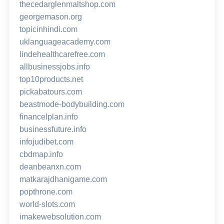
thecedarglenmaltshop.com
georgemason.org
topicinhindi.com
uklanguageacademy.com
lindehealthcarefree.com
allbusinessjobs.info
top10products.net
pickabatours.com
beastmode-bodybuilding.com
financelplan.info
businessfuture.info
infojudibet.com
cbdmap.info
deanbeanxn.com
matkarajdhanigame.com
popthrone.com
world-slots.com
imakewebsolution.com