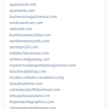
quantum24.info
quantenki.com
businessmagazineusa.com
medicwellcare.com
vidsmall.com
businessnews2day.com
worldnewsrecords.com
sterilepro24.com
solidtechbusiness.com
reviewcardgaming.com
experiencedexpertstowingservice.com
blackheadsshop.com
location-voiture-casablanca.org
kpaulbartelme.com
comedyclubofhiltonhead.com
virtualartsassistant.com
theprimeinfographics.com
cheapvaliumordernow.com