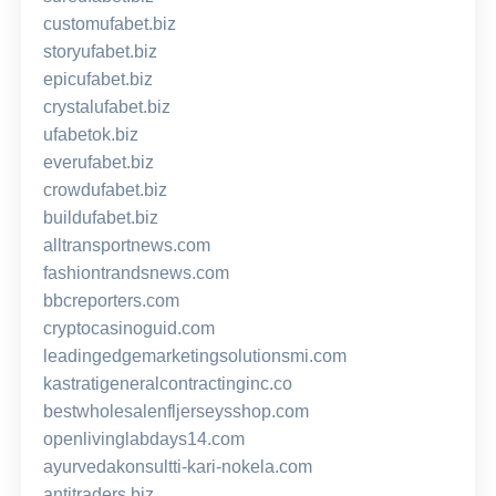
customufabet.biz
storyufabet.biz
epicufabet.biz
crystalufabet.biz
ufabetok.biz
everufabet.biz
crowdufabet.biz
buildufabet.biz
alltransportnews.com
fashiontrandsnews.com
bbcreporters.com
cryptocasinoguid.com
leadingedgemarketingsolutionsmi.com
kastratigeneralcontractinginc.co
bestwholesalenfljerseysshop.com
openlivinglabdays14.com
ayurvedakonsultti-kari-nokela.com
antitraders.biz