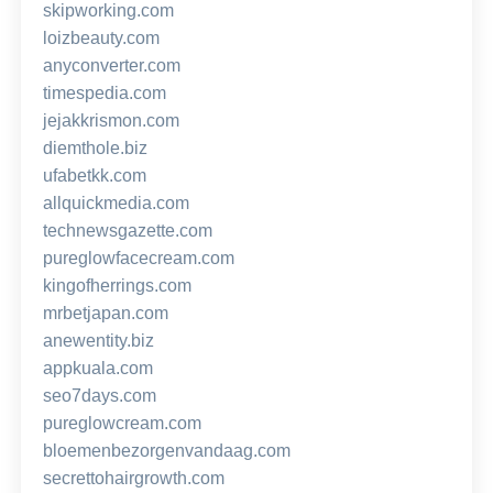
skipworking.com
loizbeauty.com
anyconverter.com
timespedia.com
jejakkrismon.com
diemthole.biz
ufabetkk.com
allquickmedia.com
technewsgazette.com
pureglowfacecream.com
kingofherrings.com
mrbetjapan.com
anewentity.biz
appkuala.com
seo7days.com
pureglowcream.com
bloemenbezorgenvandaag.com
secrettohairgrowth.com