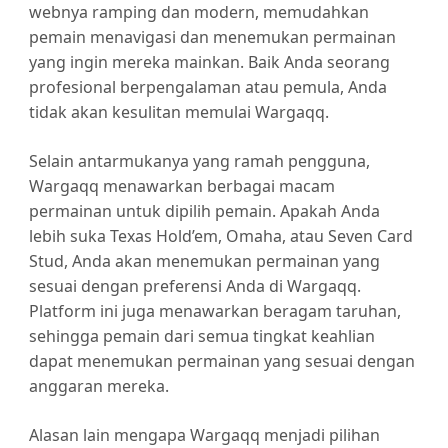
webnya ramping dan modern, memudahkan
pemain menavigasi dan menemukan permainan
yang ingin mereka mainkan. Baik Anda seorang
profesional berpengalaman atau pemula, Anda
tidak akan kesulitan memulai Wargaqq.
Selain antarmukanya yang ramah pengguna,
Wargaqq menawarkan berbagai macam
permainan untuk dipilih pemain. Apakah Anda
lebih suka Texas Hold’em, Omaha, atau Seven Card
Stud, Anda akan menemukan permainan yang
sesuai dengan preferensi Anda di Wargaqq.
Platform ini juga menawarkan beragam taruhan,
sehingga pemain dari semua tingkat keahlian
dapat menemukan permainan yang sesuai dengan
anggaran mereka.
Alasan lain mengapa Wargaqq menjadi pilihan