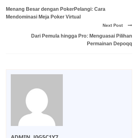
Menang Besar dengan PokerPelangi: Cara
Mendominasi Meja Poker Virtual
Next Post
Dari Pemula hingga Pro: Menguasai Pilihan
Permainan Depoqq
ADMIN_J0G5C1Y7