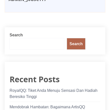
Search
Search
Recent Posts
RoyalQQ: Tiket Anda Menuju Sensasi Dan Hadiah
Beresiko Tinggi
Mendobrak Hambatan: Bagaimana ArtisQQ