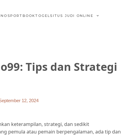
INO
SPORTBOOK
TOGEL
SITUS JUDI ONLINE
99: Tips dan Strategi
September 12, 2024
n keterampilan, strategi, dan sedikit
ang pemula atau pemain berpengalaman, ada tip dan