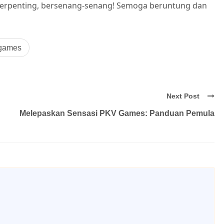
g terpenting, bersenang-senang! Semoga beruntung dan
 games
Next Post
Melepaskan Sensasi PKV Games: Panduan Pemula