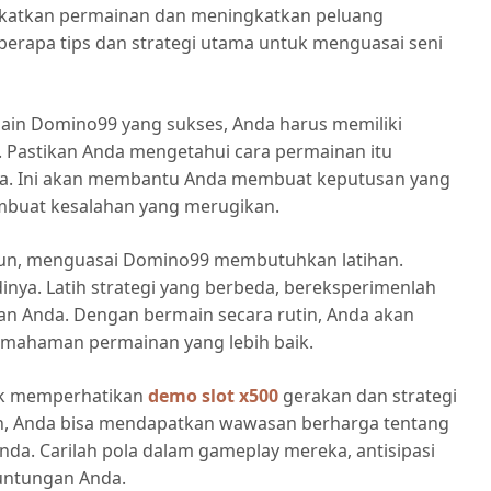
gkatkan permainan dan meningkatkan peluang
eberapa tips dan strategi utama untuk menguasai seni
ain Domino99 yang sukses, Anda harus memiliki
Pastikan Anda mengetahui cara permainan itu
nya. Ini akan membantu Anda membuat keputusan yang
mbuat kesalahan yang merugikan.
pa pun, menguasai Domino99 membutuhkan latihan.
nya. Latih strategi yang berbeda, bereksperimenlah
han Anda. Dengan bermain secara rutin, Anda akan
ahaman permainan yang lebih baik.
tuk memperhatikan
demo slot x500
gerakan dan strategi
n, Anda bisa mendapatkan wawasan berharga tentang
da. Carilah pola dalam gameplay mereka, antisipasi
euntungan Anda.