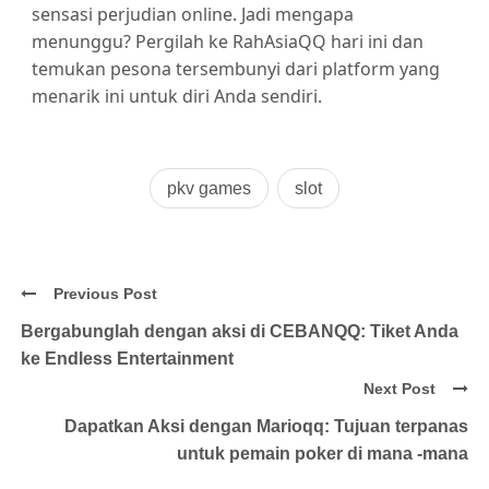
sensasi perjudian online. Jadi mengapa
menunggu? Pergilah ke RahAsiaQQ hari ini dan
temukan pesona tersembunyi dari platform yang
menarik ini untuk diri Anda sendiri.
pkv games
slot
Previous Post
Bergabunglah dengan aksi di CEBANQQ: Tiket Anda
ke Endless Entertainment
Next Post
Dapatkan Aksi dengan Marioqq: Tujuan terpanas
untuk pemain poker di mana -mana