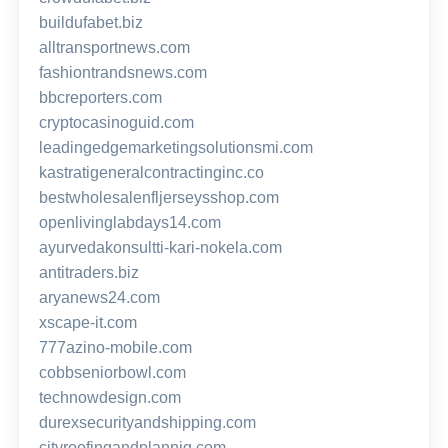
buildufabet.biz
alltransportnews.com
fashiontrandsnews.com
bbcreporters.com
cryptocasinoguid.com
leadingedgemarketingsolutionsmi.com
kastratigeneralcontractinginc.co
bestwholesalenfljerseysshop.com
openlivinglabdays14.com
ayurvedakonsultti-kari-nokela.com
antitraders.biz
aryanews24.com
xscape-it.com
777azino-mobile.com
cobbseniorbowl.com
technowdesign.com
durexsecurityandshipping.com
cityroofingandplannig.com