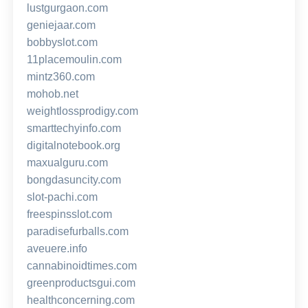
lustgurgaon.com
geniejaar.com
bobbyslot.com
11placemoulin.com
mintz360.com
mohob.net
weightlossprodigy.com
smarttechyinfo.com
digitalnotebook.org
maxualguru.com
bongdasuncity.com
slot-pachi.com
freespinsslot.com
paradisefurballs.com
aveuere.info
cannabinoidtimes.com
greenproductsgui.com
healthconcerning.com