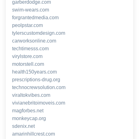
garberdodge.com
swim-wears.com
forgrantedmedia.com
peolpstar.com
tylerscustomdesign.com
carworksonline.com
techtimesss.com
virylstore.com
motorstell.com
health150years.com
prescriptions-drug.org
technocrewsolution.com
viraltokvibes.com
vivianebritoimoveis.com
magforbes.net
monkeycap.org
sdenix.net
amarinhillcrest.com