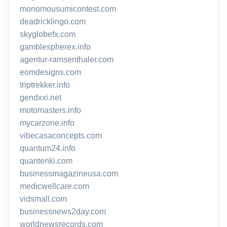
monomousumicontest.com
deadricklingo.com
skyglobefx.com
gamblespherex.info
agentur-ramsenthaler.com
eomdesigns.com
triptrekker.info
gendxxi.net
motomasters.info
mycarzone.info
vibecasaconcepts.com
quantum24.info
quantenki.com
businessmagazineusa.com
medicwellcare.com
vidsmall.com
businessnews2day.com
worldnewsrecords.com