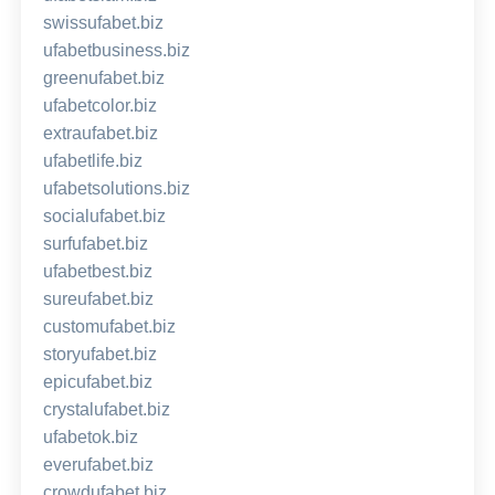
swissufabet.biz
ufabetbusiness.biz
greenufabet.biz
ufabetcolor.biz
extraufabet.biz
ufabetlife.biz
ufabetsolutions.biz
socialufabet.biz
surfufabet.biz
ufabetbest.biz
sureufabet.biz
customufabet.biz
storyufabet.biz
epicufabet.biz
crystalufabet.biz
ufabetok.biz
everufabet.biz
crowdufabet.biz