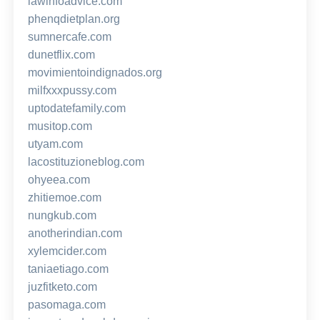
lawinfoadvice.com
phenqdietplan.org
sumnercafe.com
dunetflix.com
movimientoindignados.org
milfxxxpussy.com
uptodatefamily.com
musitop.com
utyam.com
lacostituzioneblog.com
ohyeea.com
zhitiemoe.com
nungkub.com
anotherindian.com
xylemcider.com
taniaetiago.com
juzfitketo.com
pasomaga.com