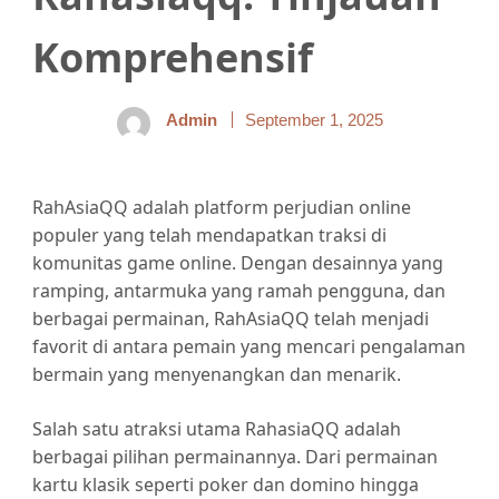
Komprehensif
Admin
September 1, 2025
RahAsiaQQ adalah platform perjudian online
populer yang telah mendapatkan traksi di
komunitas game online. Dengan desainnya yang
ramping, antarmuka yang ramah pengguna, dan
berbagai permainan, RahAsiaQQ telah menjadi
favorit di antara pemain yang mencari pengalaman
bermain yang menyenangkan dan menarik.
Salah satu atraksi utama RahasiaQQ adalah
berbagai pilihan permainannya. Dari permainan
kartu klasik seperti poker dan domino hingga