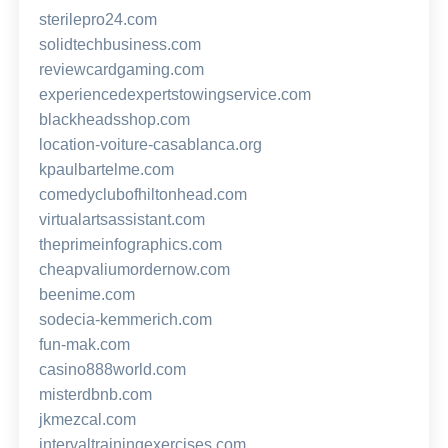
sterilepro24.com
solidtechbusiness.com
reviewcardgaming.com
experiencedexpertstowingservice.com
blackheadsshop.com
location-voiture-casablanca.org
kpaulbartelme.com
comedyclubofhiltonhead.com
virtualartsassistant.com
theprimeinfographics.com
cheapvaliumordernow.com
beenime.com
sodecia-kemmerich.com
fun-mak.com
casino888world.com
misterdbnb.com
jkmezcal.com
intervaltrainingexercises.com