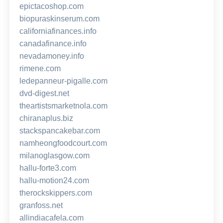
epictacoshop.com
biopuraskinserum.com
californiafinances.info
canadafinance.info
nevadamoney.info
rimene.com
ledepanneur-pigalle.com
dvd-digest.net
theartistsmarketnola.com
chiranaplus.biz
stackspancakebar.com
namheongfoodcourt.com
milanoglasgow.com
hallu-forte3.com
hallu-motion24.com
therockskippers.com
granfoss.net
allindiacafela.com