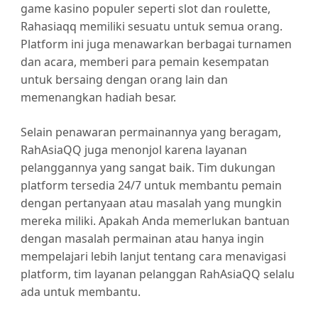
game kasino populer seperti slot dan roulette,
Rahasiaqq memiliki sesuatu untuk semua orang.
Platform ini juga menawarkan berbagai turnamen
dan acara, memberi para pemain kesempatan
untuk bersaing dengan orang lain dan
memenangkan hadiah besar.
Selain penawaran permainannya yang beragam,
RahAsiaQQ juga menonjol karena layanan
pelanggannya yang sangat baik. Tim dukungan
platform tersedia 24/7 untuk membantu pemain
dengan pertanyaan atau masalah yang mungkin
mereka miliki. Apakah Anda memerlukan bantuan
dengan masalah permainan atau hanya ingin
mempelajari lebih lanjut tentang cara menavigasi
platform, tim layanan pelanggan RahAsiaQQ selalu
ada untuk membantu.