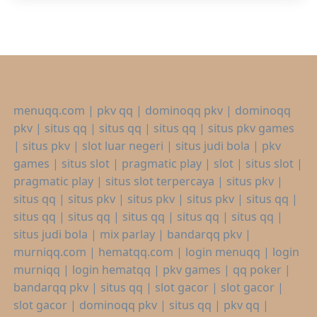
menuqq.com
|
pkv qq
|
dominoqq pkv
|
dominoqq
pkv
|
situs qq
|
situs qq
|
situs qq
|
situs pkv games
|
situs pkv
|
slot luar negeri
|
situs judi bola
|
pkv
games
|
situs slot
|
pragmatic play
|
slot
|
situs slot
|
pragmatic play
|
situs slot terpercaya
|
situs pkv
|
situs qq
|
situs pkv
|
situs pkv
|
situs pkv
|
situs qq
|
situs qq
|
situs qq
|
situs qq
|
situs qq
|
situs qq
|
situs judi bola
|
mix parlay
|
bandarqq pkv
|
murniqq.com
|
hematqq.com
|
login menuqq
|
login
murniqq
|
login hematqq
|
pkv games
|
qq poker
|
bandarqq pkv
|
situs qq
|
slot gacor
|
slot gacor
|
slot gacor
|
dominoqq pkv
|
situs qq
|
pkv qq
|