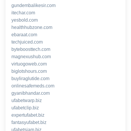
gundembalikesir.com
itechar.com
yesbold.com
healthhubzone.com
ebaraat.com
techjuiced.com
byteboosttech.com
magnexushub.com
virtuogoweb.com
biglotshours.com
buyliraglutide.com
onlinesafemeds.com
gyanibhandar.com
ufabetwarp.biz
ufabetclip.biz
expertufabet.biz
fantasyufabet.biz
ufabetsiam.biz