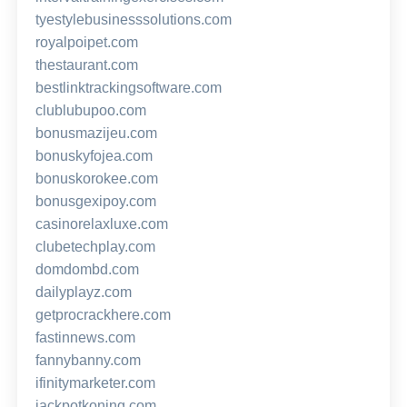
tyestylebusinesssolutions.com
royalpoipet.com
thestaurant.com
bestlinktrackingsoftware.com
clublubupoo.com
bonusmazijeu.com
bonuskyfojea.com
bonuskorokee.com
bonusgexipoy.com
casinorelaxluxe.com
clubetechplay.com
domdombd.com
dailyplayz.com
getprocrackhere.com
fastinnews.com
fannybanny.com
ifinitymarketer.com
jackpotkoning.com