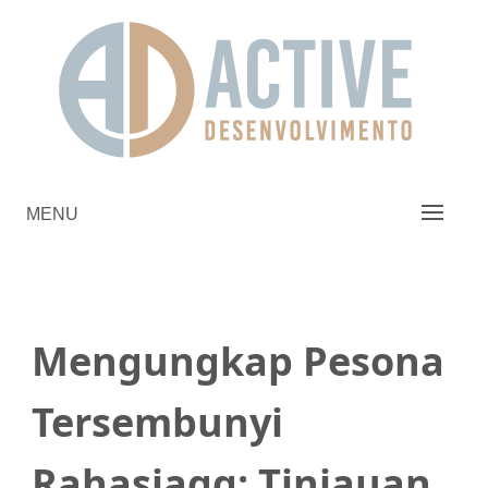
Skip
to
content
Daftar Agen Slot Gacor dengan
TEMUKAN AGEN SLOT GACOR DENGAN BONUS SAMBUTAN TERBESAR. DAPATKAN LEBIH
BANYAK PELUANG MENANG DENGAN BERBAGAI PROMOSI MENARIK SAAT ANDA
Bonus Sambutan Terbesar
BERGABUNG.
MENU
Mengungkap Pesona
Tersembunyi
Rahasiaqq: Tinjauan