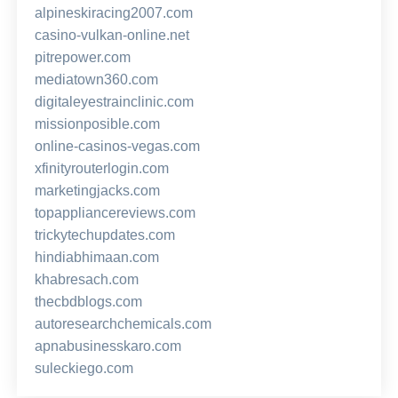
alpineskiracing2007.com
casino-vulkan-online.net
pitrepower.com
mediatown360.com
digitaleyestrainclinic.com
missionposible.com
online-casinos-vegas.com
xfinityrouterlogin.com
marketingjacks.com
topappliancereviews.com
trickytechupdates.com
hindiabhimaan.com
khabresach.com
thecbdblogs.com
autoresearchchemicals.com
apnabusinesskaro.com
suleckiego.com