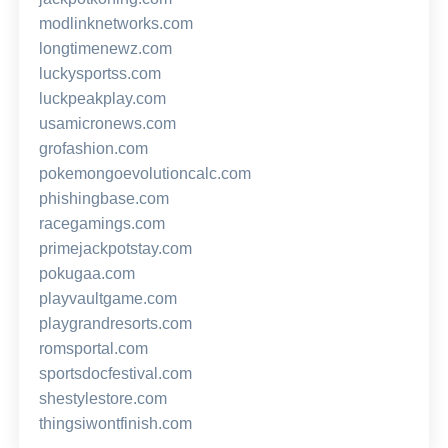
modlinknetworks.com
longtimenewz.com
luckysportss.com
luckpeakplay.com
usamicronews.com
grofashion.com
pokemongoevolutioncalc.com
phishingbase.com
racegamings.com
primejackpotstay.com
pokugaa.com
playvaultgame.com
playgrandresorts.com
romsportal.com
sportsdocfestival.com
shestylestore.com
thingsiwontfinish.com