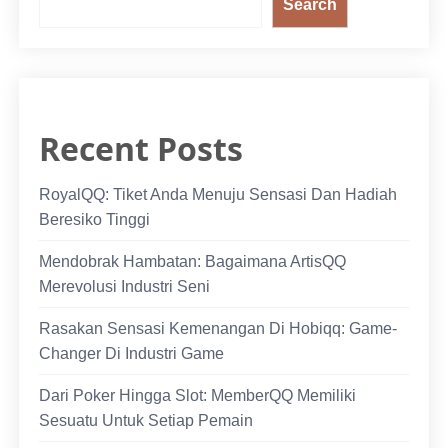
Search
Recent Posts
RoyalQQ: Tiket Anda Menuju Sensasi Dan Hadiah
Beresiko Tinggi
Mendobrak Hambatan: Bagaimana ArtisQQ
Merevolusi Industri Seni
Rasakan Sensasi Kemenangan Di Hobiqq: Game-
Changer Di Industri Game
Dari Poker Hingga Slot: MemberQQ Memiliki
Sesuatu Untuk Setiap Pemain