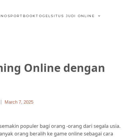
INO
SPORTBOOK
TOGEL
SITUS JUDI ONLINE
ming Online dengan
March 7, 2025
semakin populer bagi orang -orang dari segala usia.
anyak orang beralih ke game online sebagai cara