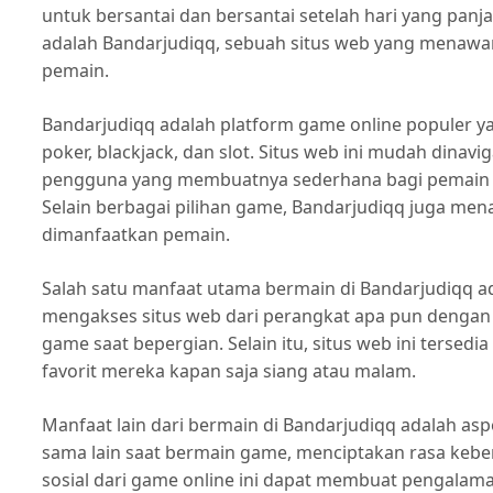
untuk bersantai dan bersantai setelah hari yang panj
adalah Bandarjudiqq, sebuah situs web yang menawa
pemain.
Bandarjudiqq adalah platform game online populer
poker, blackjack, dan slot. Situs web ini mudah din
pengguna yang membuatnya sederhana bagi pemain
Selain berbagai pilihan game, Bandarjudiqq juga me
dimanfaatkan pemain.
Salah satu manfaat utama bermain di Bandarjudiqq 
mengakses situs web dari perangkat apa pun denga
game saat bepergian. Selain itu, situs web ini terse
favorit mereka kapan saja siang atau malam.
Manfaat lain dari bermain di Bandarjudiqq adalah asp
sama lain saat bermain game, menciptakan rasa keb
sosial dari game online ini dapat membuat pengalam