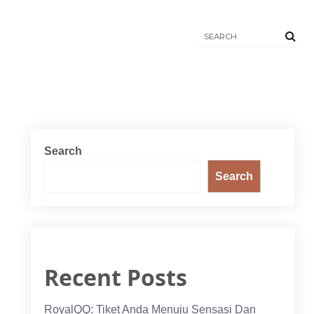
Search
Search
Recent Posts
RoyalQQ: Tiket Anda Menuju Sensasi Dan