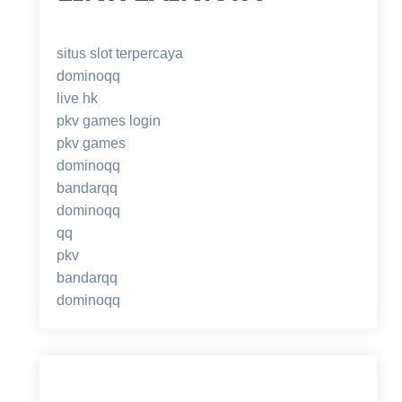
situs slot terpercaya
dominoqq
live hk
pkv games login
pkv games
dominoqq
bandarqq
dominoqq
qq
pkv
bandarqq
dominoqq