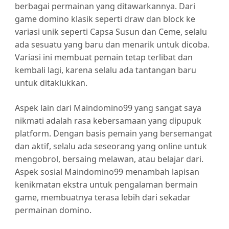
berbagai permainan yang ditawarkannya. Dari
game domino klasik seperti draw dan block ke
variasi unik seperti Capsa Susun dan Ceme, selalu
ada sesuatu yang baru dan menarik untuk dicoba.
Variasi ini membuat pemain tetap terlibat dan
kembali lagi, karena selalu ada tantangan baru
untuk ditaklukkan.
Aspek lain dari Maindomino99 yang sangat saya
nikmati adalah rasa kebersamaan yang dipupuk
platform. Dengan basis pemain yang bersemangat
dan aktif, selalu ada seseorang yang online untuk
mengobrol, bersaing melawan, atau belajar dari.
Aspek sosial Maindomino99 menambah lapisan
kenikmatan ekstra untuk pengalaman bermain
game, membuatnya terasa lebih dari sekadar
permainan domino.