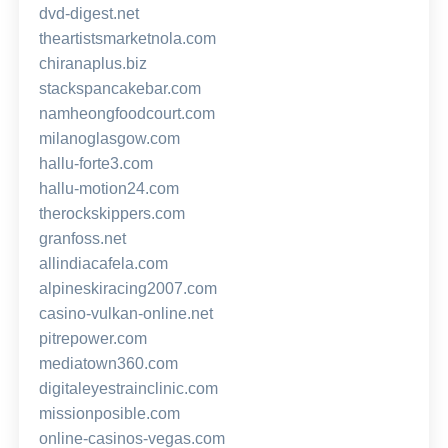
dvd-digest.net
theartistsmarketnola.com
chiranaplus.biz
stackspancakebar.com
namheongfoodcourt.com
milanoglasgow.com
hallu-forte3.com
hallu-motion24.com
therockskippers.com
granfoss.net
allindiacafela.com
alpineskiracing2007.com
casino-vulkan-online.net
pitrepower.com
mediatown360.com
digitaleyestrainclinic.com
missionposible.com
online-casinos-vegas.com