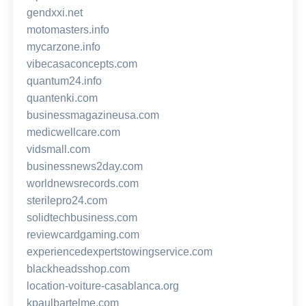
gendxxi.net
motomasters.info
mycarzone.info
vibecasaconcepts.com
quantum24.info
quantenki.com
businessmagazineusa.com
medicwellcare.com
vidsmall.com
businessnews2day.com
worldnewsrecords.com
sterilepro24.com
solidtechbusiness.com
reviewcardgaming.com
experiencedexpertstowingservice.com
blackheadsshop.com
location-voiture-casablanca.org
kpaulbartelme.com