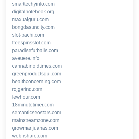
smarttechyinfo.com
digitalnotebook.org
maxualguru.com
bongdasuncity.com
slot-pachi.com
freespinsslot.com
paradisefurballs.com
aveuere.info
cannabinoidtimes.com
greenproductsgui.com
healthconcerning.com
rojgarind.com
fewhour.com
18minutetimer.com
semanticseostars.com
mainstreamzone.com
growmarijuanas.com
webnshare.com