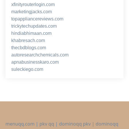
xfinityrouterlogin.com
marketingjacks.com
topappliancereviews.com
trickytechupdates.com
hindiabhimaan.com
khabresach.com
thecbdblogs.com
autoresearchchemicals.com
apnabusinesskaro.com
suleckiego.com
menuqq.com
|
pkv qq
|
dominoqq pkv
|
dominoqq