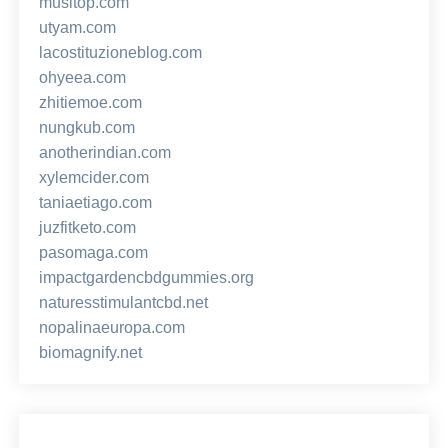
musitop.com
utyam.com
lacostituzioneblog.com
ohyeea.com
zhitiemoe.com
nungkub.com
anotherindian.com
xylemcider.com
taniaetiago.com
juzfitketo.com
pasomaga.com
impactgardencbdgummies.org
naturesstimulantcbd.net
nopalinaeuropa.com
biomagnify.net