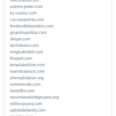
bwc88asia.com
extrem-poker.com
ks-casino.com
carcarepoints.com
thedoodlebreeders.com
grupohugodias.com
deqair.com
techsilvers.com
ningkatinskill.com
fivsport.com
templatedzine.com
lawinfoadvice.com
phenqdietplan.org
sumnercafe.com
dunetflix.com
movimientoindignados.org
milfxxxpussy.com
uptodatefamily.com