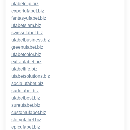
ufabetclip.biz
expertufabet.biz
fantasyufabet.biz
ufabetsiam.biz
swissufabet.biz
ufabetbusiness.biz
greenufabet.biz
ufabetcolor.biz
extraufabet.biz
ufabetlife.biz
ufabetsolutions.biz
socialufabet.biz
surfufabet.biz
ufabetbest.biz
sureufabet.biz
customufabet.biz
storyufabet.biz
epicufabet.biz