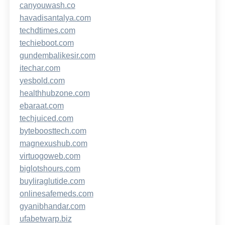
canyouwash.co
havadisantalya.com
techdtimes.com
techieboot.com
gundembalikesir.com
itechar.com
yesbold.com
healthhubzone.com
ebaraat.com
techjuiced.com
byteboosttech.com
magnexushub.com
virtuogoweb.com
biglotshours.com
buyliraglutide.com
onlinesafemeds.com
gyanibhandar.com
ufabetwarp.biz