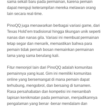
sama sekali baru pada permainan, karena pemain
dapat menguji keterampilan mereka melawan orang
lain secara real-time.
PinoQQ juga menawarkan berbagai variasi game, dari
Texas Hold’em tradisional hingga tikungan unik seperti
nanas dan nanas gila. Variasi ini membuat permainan
tetap segar dan menarik, memastikan bahwa para
pemain tidak pernah bosan memainkan permainan
lama yang sama berulang kali.
Fitur menonjol lain dari PinoQQ adalah komunitas
pemainnya yang kuat. Gim ini memiliki komunitas
online yang bersemangat di mana pemain dapat
terhubung, mengobrol, dan bersaing di turnamen.
Rasa persahabatan dan kompetisi ini menambah
lapisan kenikmatan pada permainan, menjadikannya
pengalaman yang benar -benar mendalam dan