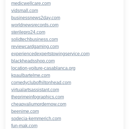
medicwellcare.com
vidsmall.com
businessnews2day.com
worldnewsrecords.com
sterilepro24.com
solidtechbusiness.com
reviewcardgaming.com
experiencedexpertstowingservice.com
blackheadsshop.com
location-voiture-casablanca.org
kpaulbartelme.com
comedyclubofhiltonhead.com
virtualartsassistant.com
theprimeinfographics.com
cheapvaliumordernow.com
beenime.com
sodecia-kemmerich.com
fun-mak.com