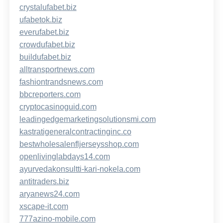
crystalufabet.biz
ufabetok.biz
everufabet.biz
crowdufabet.biz
buildufabet.biz
alltransportnews.com
fashiontrandsnews.com
bbcreporters.com
cryptocasinoguid.com
leadingedgemarketingsolutionsmi.com
kastratigeneralcontractinginc.co
bestwholesalenfljerseysshop.com
openlivinglabdays14.com
ayurvedakonsultti-kari-nokela.com
antitraders.biz
aryanews24.com
xscape-it.com
777azino-mobile.com