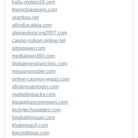
hallu-motion24.com
therockskippers.com
granfoss.net
allindiacafela.com
alpineskiracing2007.com
casino-vulkan-online.net
pitrepower.com
mediatown360.com
digitaleyestrainclinic.com
missionposible.com
online-casinos-vegas.com
xfinityrouterlogin.com
marketingjacks.com
topappliancereviews.com
trickytechupdates.com
hindiabhimaan.com
khabresach.com
thecbdblogs.com