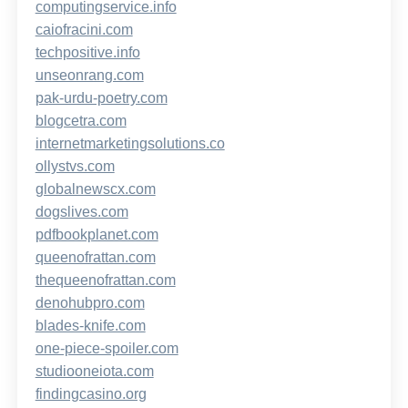
computingservice.info
caiofracini.com
techpositive.info
unseonrang.com
pak-urdu-poetry.com
blogcetra.com
internetmarketingsolutions.co
ollystvs.com
globalnewscx.com
dogslives.com
pdfbookplanet.com
queenofrattan.com
thequeenofrattan.com
denohubpro.com
blades-knife.com
one-piece-spoiler.com
studiooneiota.com
findingcasino.org