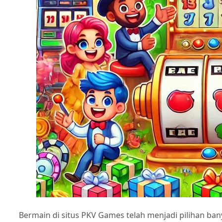
Bermain di situs PKV Games telah menjadi pilihan ba