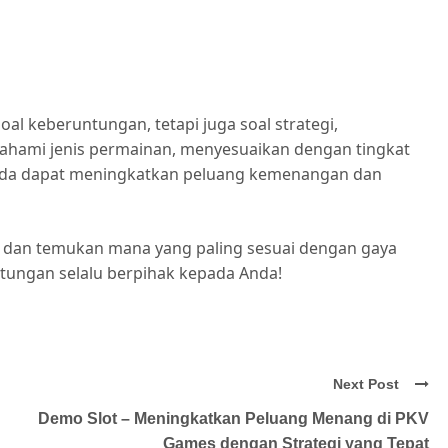
l keberuntungan, tetapi juga soal strategi,
ahami jenis permainan, menyesuaikan dengan tingkat
Anda dapat meningkatkan peluang kemenangan dan
dan temukan mana yang paling sesuai dengan gaya
ungan selalu berpihak kepada Anda!
Next Post
Demo Slot – Meningkatkan Peluang Menang di PKV
Games dengan Strategi yang Tepat