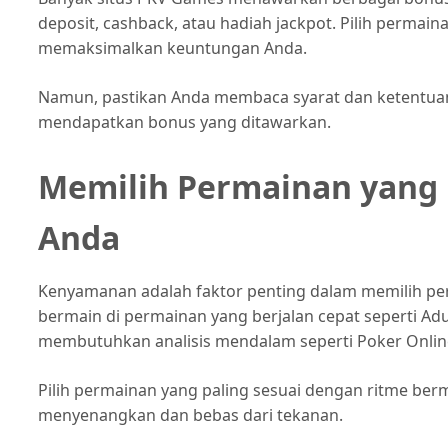
deposit, cashback, atau hadiah jackpot. Pilih perma
memaksimalkan keuntungan Anda.
Namun, pastikan Anda membaca syarat dan ketentuan
mendapatkan bonus yang ditawarkan.
Memilih Permainan yang
Anda
Kenyamanan adalah faktor penting dalam memilih p
bermain di permainan yang berjalan cepat seperti Ad
membutuhkan analisis mendalam seperti Poker Onlin
Pilih permainan yang paling sesuai dengan ritme be
menyenangkan dan bebas dari tekanan.