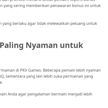
inan yang sering memberikan penawaran bonus ini untuk
 yang berlaku agar tidak melewatkan peluang untuk
 Paling Nyaman untuk
ermainan di PKV Games. Beberapa pemain lebih nyaman
uQ, sementara yang lain lebih suka permainan yang
e.
rmain Anda agar pengalaman bermain menjadi lebih