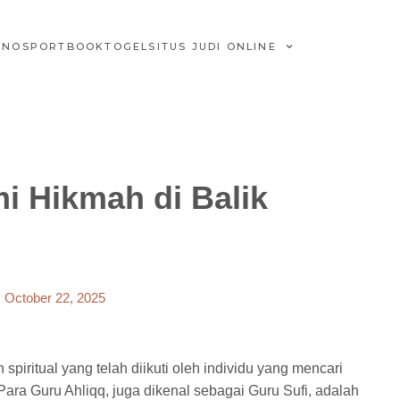
INO
SPORTBOOK
TOGEL
SITUS JUDI ONLINE
i Hikmah di Balik
October 22, 2025
spiritual yang telah diikuti oleh individu yang mencari
ra Guru Ahliqq, juga dikenal sebagai Guru Sufi, adalah