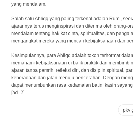
yang mendalam.
Salah satu Ahliqq yang paling terkenal adalah Rumi, seo
ajarannya terus menginspirasi dan diterima oleh orang-
mendalam tentang hakikat cinta, spiritualitas, dan peng
mengangkat mereka yang mencari kebijaksanaan dan pe
Kesimpulannya, para Ahliqq adalah tokoh terhormat dalam
memahami kebijaksanaan di balik praktik dan membimbing 
ajaran tanpa pamrih, refleksi diri, dan disiplin spiritual
keberadaan dan jalan menuju pencerahan. Dengan mengiku
dapat menumbuhkan rasa kedamaian batin, kasih sayang
[ad_2]
pkv