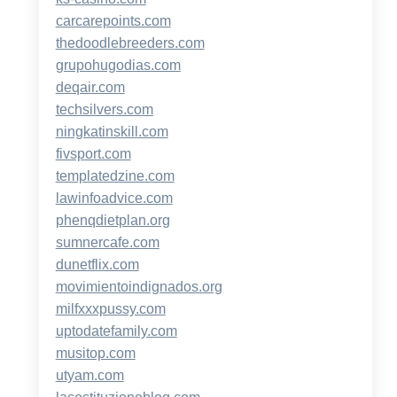
carcarepoints.com
thedoodlebreeders.com
grupohugodias.com
deqair.com
techsilvers.com
ningkatinskill.com
fivsport.com
templatedzine.com
lawinfoadvice.com
phenqdietplan.org
sumnercafe.com
dunetflix.com
movimientoindignados.org
milfxxxpussy.com
uptodatefamily.com
musitop.com
utyam.com