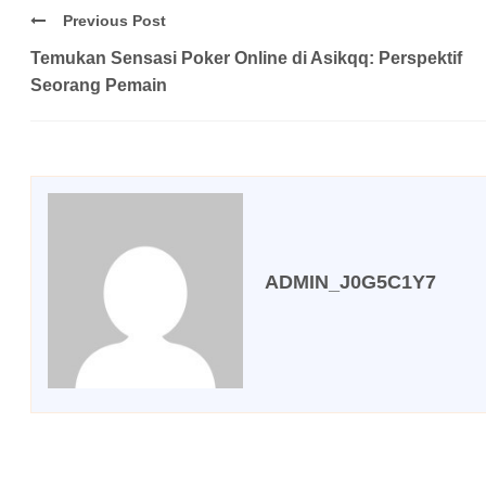
Previous Post
Temukan Sensasi Poker Online di Asikqq: Perspektif
Seorang Pemain
ADMIN_J0G5C1Y7