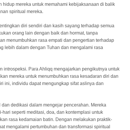
kan hidup mereka untuk memahami kebijaksanaan di balik
nan spiritual mereka.
ntingkan diri sendiri dan kasih sayang terhadap semua
kan orang lain dengan baik dan hormat, tanpa
an menumbuhkan rasa empati dan pengertian terhadap
ng lebih dalam dengan Tuhan dan mengalami rasa
 dan introspeksi. Para Ahliqq mengajarkan pengikutnya untuk
dakan mereka untuk menumbuhkan rasa kesadaran diri dan
ri ini, individu dapat mengungkap sifat aslinya dan
ual dan dedikasi dalam mengejar pencerahan. Mereka
-hari seperti meditasi, doa, dan kontemplasi untuk
an rasa kedamaian batin. Dengan melakukan praktik-
apat mengalami pertumbuhan dan transformasi spiritual