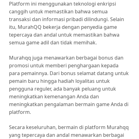
Platform ini menggunakan teknologi enkripsi
canggih untuk memastikan bahwa semua
transaksi dan informasi pribadi dilindungi. Selain
itu, MurahQQ bekerja dengan penyedia game
tepercaya dan andal untuk memastikan bahwa
semua game adil dan tidak memihak.
Murahqq juga menawarkan berbagai bonus dan
promosi untuk memberi penghargaan kepada
para pemainnya. Dari bonus selamat datang untuk
pemain baru hingga hadiah loyalitas untuk
pengguna reguler, ada banyak peluang untuk
meningkatkan kemenangan Anda dan
meningkatkan pengalaman bermain game Anda di
platform.
Secara keseluruhan, bermain di platform Murahqq
yang tepercaya dan andal menawarkan berbagai