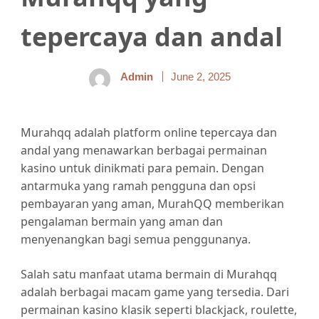
tepercaya dan andal
Admin
June 2, 2025
Murahqq adalah platform online tepercaya dan
andal yang menawarkan berbagai permainan
kasino untuk dinikmati para pemain. Dengan
antarmuka yang ramah pengguna dan opsi
pembayaran yang aman, MurahQQ memberikan
pengalaman bermain yang aman dan
menyenangkan bagi semua penggunanya.
Salah satu manfaat utama bermain di Murahqq
adalah berbagai macam game yang tersedia. Dari
permainan kasino klasik seperti blackjack, roulette,