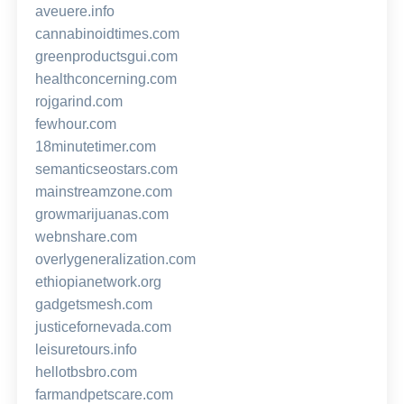
aveuere.info
cannabinoidtimes.com
greenproductsgui.com
healthconcerning.com
rojgarind.com
fewhour.com
18minutetimer.com
semanticseostars.com
mainstreamzone.com
growmarijuanas.com
webnshare.com
overlygeneralization.com
ethiopianetwork.org
gadgetsmesh.com
justicefornevada.com
leisuretours.info
hellotbsbro.com
farmandpetscare.com