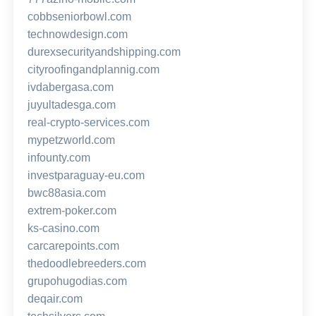
cobbseniorbowl.com
technowdesign.com
durexsecurityandshipping.com
cityroofingandplannig.com
ivdabergasa.com
juyultadesga.com
real-crypto-services.com
mypetzworld.com
infounty.com
investparaguay-eu.com
bwc88asia.com
extrem-poker.com
ks-casino.com
carcarepoints.com
thedoodlebreeders.com
grupohugodias.com
deqair.com