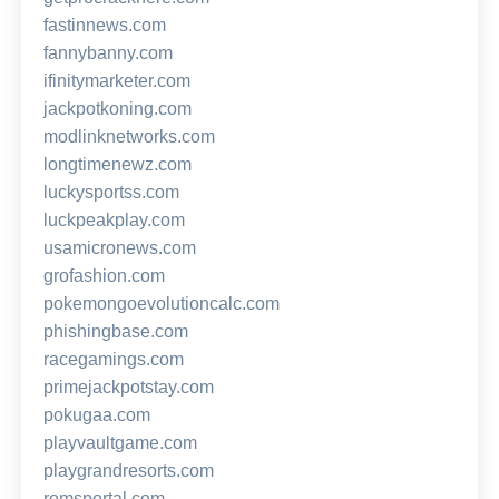
fastinnews.com
fannybanny.com
ifinitymarketer.com
jackpotkoning.com
modlinknetworks.com
longtimenewz.com
luckysportss.com
luckpeakplay.com
usamicronews.com
grofashion.com
pokemongoevolutioncalc.com
phishingbase.com
racegamings.com
primejackpotstay.com
pokugaa.com
playvaultgame.com
playgrandresorts.com
romsportal.com