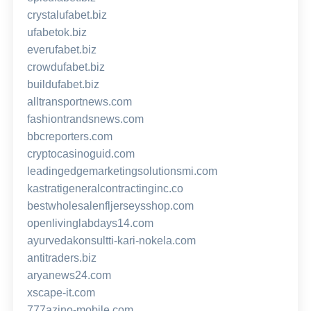
crystalufabet.biz
ufabetok.biz
everufabet.biz
crowdufabet.biz
buildufabet.biz
alltransportnews.com
fashiontrandsnews.com
bbcreporters.com
cryptocasinoguid.com
leadingedgemarketingsolutionsmi.com
kastratigeneralcontractinginc.co
bestwholesalenfljerseysshop.com
openlivinglabdays14.com
ayurvedakonsultti-kari-nokela.com
antitraders.biz
aryanews24.com
xscape-it.com
777azino-mobile.com