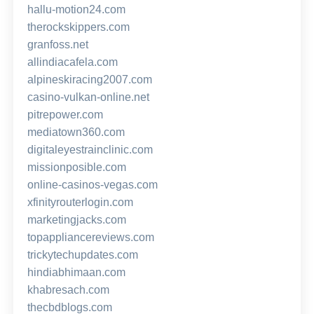
hallu-motion24.com
therockskippers.com
granfoss.net
allindiacafela.com
alpineskiracing2007.com
casino-vulkan-online.net
pitrepower.com
mediatown360.com
digitaleyestrainclinic.com
missionposible.com
online-casinos-vegas.com
xfinityrouterlogin.com
marketingjacks.com
topappliancereviews.com
trickytechupdates.com
hindiabhimaan.com
khabresach.com
thecbdblogs.com