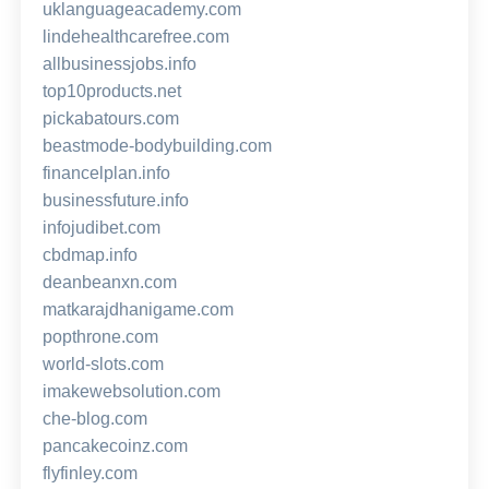
uklanguageacademy.com
lindehealthcarefree.com
allbusinessjobs.info
top10products.net
pickabatours.com
beastmode-bodybuilding.com
financelplan.info
businessfuture.info
infojudibet.com
cbdmap.info
deanbeanxn.com
matkarajdhanigame.com
popthrone.com
world-slots.com
imakewebsolution.com
che-blog.com
pancakecoinz.com
flyfinley.com