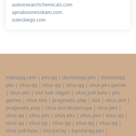
autoresearchchemicals.com
apnabusinesskaro.com
suleckiego.com
menuqq.com
|
pkv qq
|
dominoqq pkv
|
dominoqq
pkv
|
situs qq
|
situs qq
|
situs qq
|
situs pkv games
|
situs pkv
|
slot luar negeri
|
situs judi bola
|
pkv
games
|
situs slot
|
pragmatic play
|
slot
|
situs slot
|
pragmatic play
|
situs slot terpercaya
|
situs pkv
|
situs qq
|
situs pkv
|
situs pkv
|
situs pkv
|
situs qq
|
situs qq
|
situs qq
|
situs qq
|
situs qq
|
situs qq
|
situs judi bola
|
mix parlay
|
bandarqq pkv
|