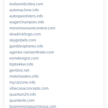
realworldcobra.com
automachine.info
autospeedsters.info
wagerchampion.info
monomousumicontest.com
deadricklingo.com
skyglobefx.com
gamblespherex.info
agentur-ramsenthaler.com
eomdesigns.com
triptrekker.info
gendxxi.net
motomasters.info
mycarzone.info
vibecasaconcepts.com
quantum24.info
quantenki.com
businessmagazineusa.com