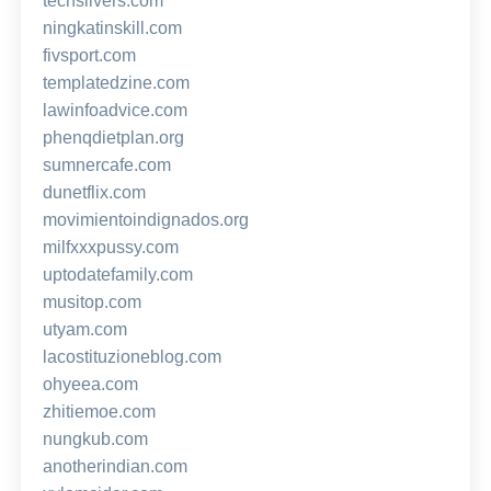
techsilvers.com
ningkatinskill.com
fivsport.com
templatedzine.com
lawinfoadvice.com
phenqdietplan.org
sumnercafe.com
dunetflix.com
movimientoindignados.org
milfxxxpussy.com
uptodatefamily.com
musitop.com
utyam.com
lacostituzioneblog.com
ohyeea.com
zhitiemoe.com
nungkub.com
anotherindian.com