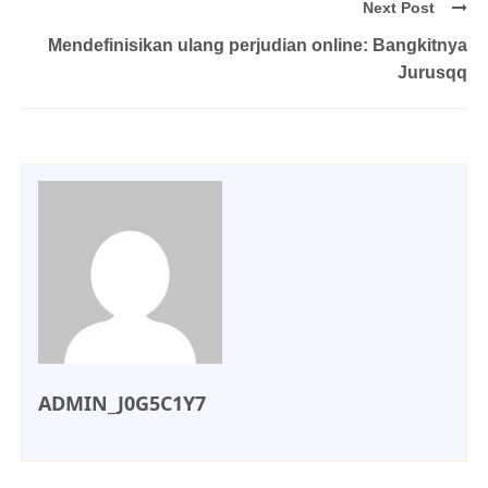
Next Post
Mendefinisikan ulang perjudian online: Bangkitnya
Jurusqq
ADMIN_J0G5C1Y7