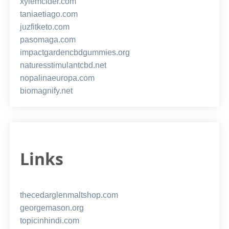
xylemcider.com
taniaetiago.com
juzfitketo.com
pasomaga.com
impactgardencbdgummies.org
naturesstimulantcbd.net
nopalinaeuropa.com
biomagnify.net
Links
thecedarglenmaltshop.com
georgemason.org
topicinhindi.com