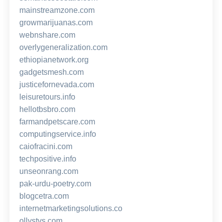
mainstreamzone.com
growmarijuanas.com
webnshare.com
overlygeneralization.com
ethiopianetwork.org
gadgetsmesh.com
justicefornevada.com
leisuretours.info
hellotbsbro.com
farmandpetscare.com
computingservice.info
caiofracini.com
techpositive.info
unseonrang.com
pak-urdu-poetry.com
blogcetra.com
internetmarketingsolutions.co
ollystvs.com