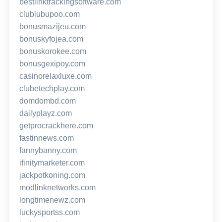
bestlinktrackingsoftware.com
clublubupoo.com
bonusmazijeu.com
bonuskyfojea.com
bonuskorokee.com
bonusgexipoy.com
casinorelaxluxe.com
clubetechplay.com
domdombd.com
dailyplayz.com
getprocrackhere.com
fastinnews.com
fannybanny.com
ifinitymarketer.com
jackpotkoning.com
modlinknetworks.com
longtimenewz.com
luckysportss.com