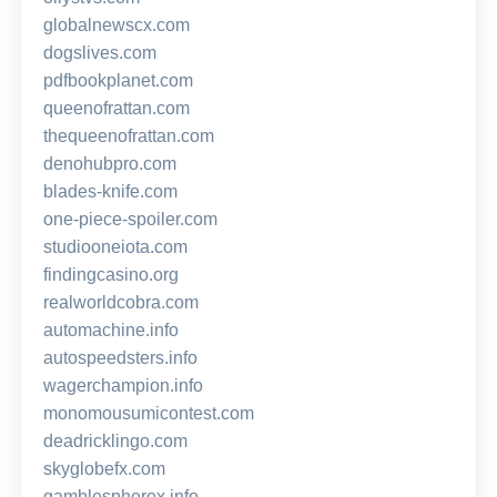
globalnewscx.com
dogslives.com
pdfbookplanet.com
queenofrattan.com
thequeenofrattan.com
denohubpro.com
blades-knife.com
one-piece-spoiler.com
studiooneiota.com
findingcasino.org
realworldcobra.com
automachine.info
autospeedsters.info
wagerchampion.info
monomousumicontest.com
deadricklingo.com
skyglobefx.com
gamblespherex.info