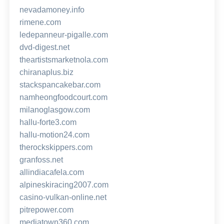
nevadamoney.info
rimene.com
ledepanneur-pigalle.com
dvd-digest.net
theartistsmarketnola.com
chiranaplus.biz
stackspancakebar.com
namheongfoodcourt.com
milanoglasgow.com
hallu-forte3.com
hallu-motion24.com
therockskippers.com
granfoss.net
allindiacafela.com
alpineskiracing2007.com
casino-vulkan-online.net
pitrepower.com
mediatown360.com