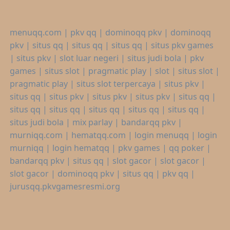
menuqq.com
|
pkv qq
|
dominoqq pkv
|
dominoqq
pkv
|
situs qq
|
situs qq
|
situs qq
|
situs pkv games
|
situs pkv
|
slot luar negeri
|
situs judi bola
|
pkv
games
|
situs slot
|
pragmatic play
|
slot
|
situs slot
|
pragmatic play
|
situs slot terpercaya
|
situs pkv
|
situs qq
|
situs pkv
|
situs pkv
|
situs pkv
|
situs qq
|
situs qq
|
situs qq
|
situs qq
|
situs qq
|
situs qq
|
situs judi bola
|
mix parlay
|
bandarqq pkv
|
murniqq.com
|
hematqq.com
|
login menuqq
|
login
murniqq
|
login hematqq
|
pkv games
|
qq poker
|
bandarqq pkv
|
situs qq
|
slot gacor
|
slot gacor
|
slot gacor
|
dominoqq pkv
|
situs qq
|
pkv qq
|
jurusqq.pkvgamesresmi.org