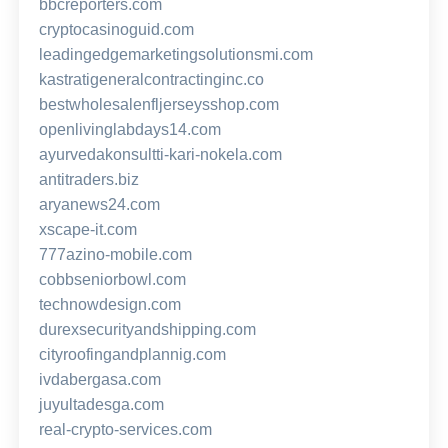
bbcreporters.com
cryptocasinoguid.com
leadingedgemarketingsolutionsmi.com
kastratigeneralcontractinginc.co
bestwholesalenfljerseysshop.com
openlivinglabdays14.com
ayurvedakonsultti-kari-nokela.com
antitraders.biz
aryanews24.com
xscape-it.com
777azino-mobile.com
cobbseniorbowl.com
technowdesign.com
durexsecurityandshipping.com
cityroofingandplannig.com
ivdabergasa.com
juyultadesga.com
real-crypto-services.com