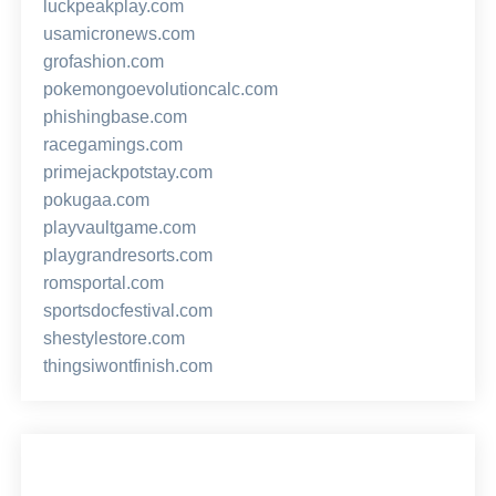
luckpeakplay.com
usamicronews.com
grofashion.com
pokemongoevolutioncalc.com
phishingbase.com
racegamings.com
primejackpotstay.com
pokugaa.com
playvaultgame.com
playgrandresorts.com
romsportal.com
sportsdocfestival.com
shestylestore.com
thingsiwontfinish.com