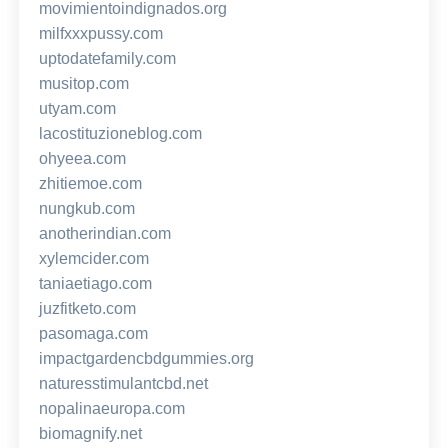
movimientoindignados.org
milfxxxpussy.com
uptodatefamily.com
musitop.com
utyam.com
lacostituzioneblog.com
ohyeea.com
zhitiemoe.com
nungkub.com
anotherindian.com
xylemcider.com
taniaetiago.com
juzfitketo.com
pasomaga.com
impactgardencbdgummies.org
naturesstimulantcbd.net
nopalinaeuropa.com
biomagnify.net