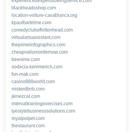
experiencedexpertstowingservice.com
blackheadsshop.com
location-voiture-casablanca.org
kpaulbartelme.com
comedyclubofhiltonhead.com
virtualartsassistant.com
theprimeinfographics.com
cheapvaliumordernow.com
beenime.com
sodecia-kemmerich.com
fun-mak.com
casino888world.com
misterdbnb.com
jkmezcal.com
intervaltrainingexercises.com
tyestylebusinesssolutions.com
royalpoipet.com
thestaurant.com