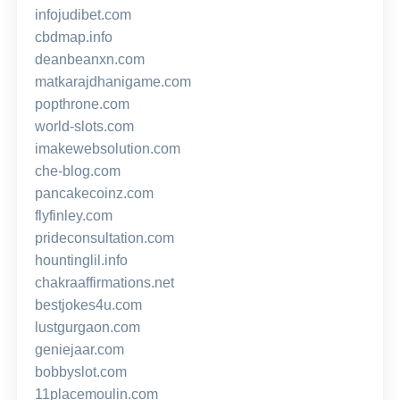
infojudibet.com
cbdmap.info
deanbeanxn.com
matkarajdhanigame.com
popthrone.com
world-slots.com
imakewebsolution.com
che-blog.com
pancakecoinz.com
flyfinley.com
prideconsultation.com
hountinglil.info
chakraaffirmations.net
bestjokes4u.com
lustgurgaon.com
geniejaar.com
bobbyslot.com
11placemoulin.com