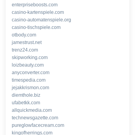
enterpriseboosts.com
casino-kartenspiele.com
casino-automatenspiele.org
casino-tischspiele.com
otbody.com
jamestrust.net
trenz24.com
skipworking.com
loizbeauty.com
anyconverter.com
timespedia.com
jejakkrismon.com
diemthole.biz
ufabetkk.com
allquickmedia.com
technewsgazette.com
pureglowfacecream.com
kingofherrings.com