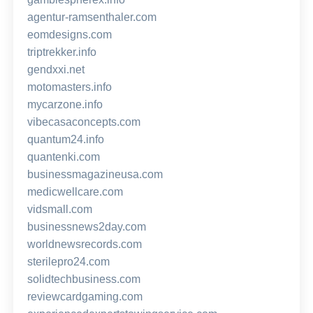
agentur-ramsenthaler.com
eomdesigns.com
triptrekker.info
gendxxi.net
motomasters.info
mycarzone.info
vibecasaconcepts.com
quantum24.info
quantenki.com
businessmagazineusa.com
medicwellcare.com
vidsmall.com
businessnews2day.com
worldnewsrecords.com
sterilepro24.com
solidtechbusiness.com
reviewcardgaming.com