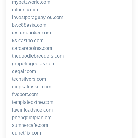
mypetzworld.com
infounty.com
investparaguay-eu.com
bwc88asia.com
extrem-poker.com
ks-casino.com
carcarepoints.com
thedoodlebreeders.com
grupohugodias.com
deqair.com
techsilvers.com
ningkatinskill.com
fivsport.com
templatedzine.com
lawinfoadvice.com
phenqdietplan.org
sumnercafe.com
dunetflix.com