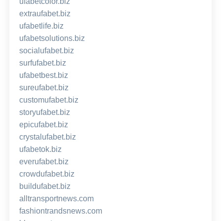
ufabetcolor.biz
extraufabet.biz
ufabetlife.biz
ufabetsolutions.biz
socialufabet.biz
surfufabet.biz
ufabetbest.biz
sureufabet.biz
customufabet.biz
storyufabet.biz
epicufabet.biz
crystalufabet.biz
ufabetok.biz
everufabet.biz
crowdufabet.biz
buildufabet.biz
alltransportnews.com
fashiontrandsnews.com