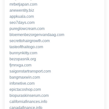
mrbetjapan.com
anewentity.biz
appkuala.com
seo7days.com
pureglowcream.com
bloemenbezorgenvandaag.com
secrettohairgrowth.com
tasteofthaitogo.com
bunnynkitty.com
bezopasnik.org
fjmnxga.com
saigonstartransport.com
bangmaxwin.com
infonetive.com
epictacoshop.com
biopuraskinserum.com
californiafinances.info
canadafinance.info