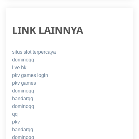
LINK LAINNYA
situs slot terpercaya
dominoqq
live hk
pkv games login
pkv games
dominoqq
bandarqq
dominoqq
qq
pkv
bandarqq
dominoqq