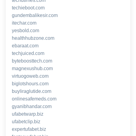
techdtimes.com
techieboot.com
gundembalikesir.com
itechar.com
yesbold.com
healthhubzone.com
ebaraat.com
techjuiced.com
byteboosttech.com
magnexushub.com
virtuogoweb.com
biglotshours.com
buyliraglutide.com
onlinesafemeds.com
gyanibhandar.com
ufabetwarp.biz
ufabetclip.biz
expertufabet.biz