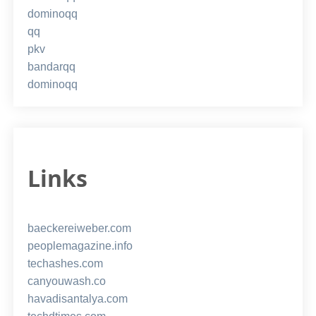
dominoqq
qq
pkv
bandarqq
dominoqq
Links
baeckereiweber.com
peoplemagazine.info
techashes.com
canyouwash.co
havadisantalya.com