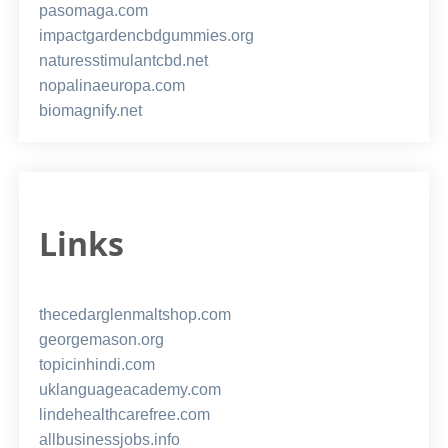
pasomaga.com
impactgardencbdgummies.org
naturesstimulantcbd.net
nopalinaeuropa.com
biomagnify.net
Links
thecedarglenmaltshop.com
georgemason.org
topicinhindi.com
uklanguageacademy.com
lindehealthcarefree.com
allbusinessjobs.info