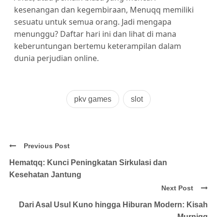
kesenangan dan kegembiraan, Menuqq memiliki
sesuatu untuk semua orang. Jadi mengapa
menunggu? Daftar hari ini dan lihat di mana
keberuntungan bertemu keterampilan dalam
dunia perjudian online.
pkv games
slot
Previous Post
Hematqq: Kunci Peningkatan Sirkulasi dan
Kesehatan Jantung
Next Post
Dari Asal Usul Kuno hingga Hiburan Modern: Kisah
Murniqq