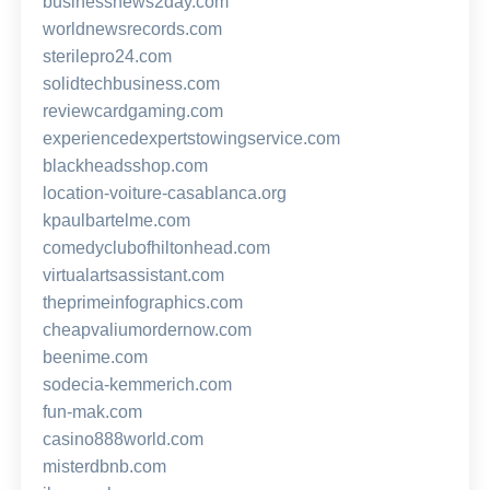
businessnews2day.com
worldnewsrecords.com
sterilepro24.com
solidtechbusiness.com
reviewcardgaming.com
experiencedexpertstowingservice.com
blackheadsshop.com
location-voiture-casablanca.org
kpaulbartelme.com
comedyclubofhiltonhead.com
virtualartsassistant.com
theprimeinfographics.com
cheapvaliumordernow.com
beenime.com
sodecia-kemmerich.com
fun-mak.com
casino888world.com
misterdbnb.com