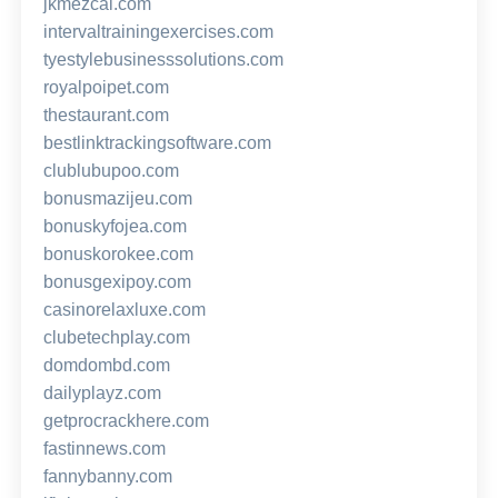
jkmezcal.com
intervaltrainingexercises.com
tyestylebusinesssolutions.com
royalpoipet.com
thestaurant.com
bestlinktrackingsoftware.com
clublubupoo.com
bonusmazijeu.com
bonuskyfojea.com
bonuskorokee.com
bonusgexipoy.com
casinorelaxluxe.com
clubetechplay.com
domdombd.com
dailyplayz.com
getprocrackhere.com
fastinnews.com
fannybanny.com