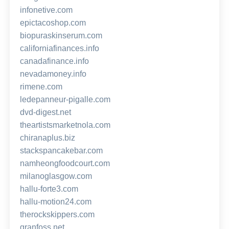
infonetive.com
epictacoshop.com
biopuraskinserum.com
californiafinances.info
canadafinance.info
nevadamoney.info
rimene.com
ledepanneur-pigalle.com
dvd-digest.net
theartistsmarketnola.com
chiranaplus.biz
stackspancakebar.com
namheongfoodcourt.com
milanoglasgow.com
hallu-forte3.com
hallu-motion24.com
therockskippers.com
granfoss.net