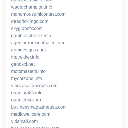
wagerchampion.info
monomousumicontest.com
deadricklingo.com
skyglobefx.com
gamblespherex.info
agentur-ramsenthaler.com
eomdesigns.com
triptrekker.info
gendxxi.net
motomasters.info
mycarzone.info
vibecasaconcepts.com
quantum24.info
quantenki.com
businessmagazineusa.com
medicwellcare.com
vidsmall.com