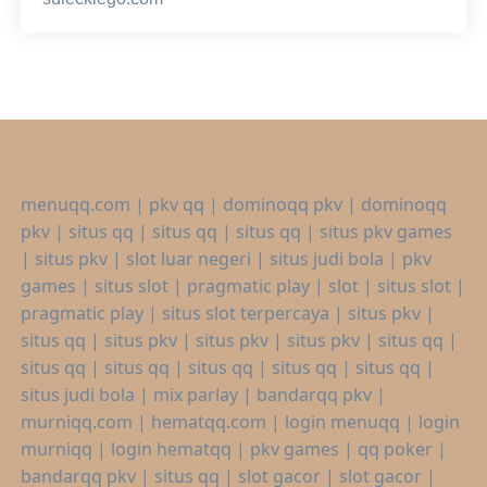
menuqq.com
|
pkv qq
|
dominoqq pkv
|
dominoqq
pkv
|
situs qq
|
situs qq
|
situs qq
|
situs pkv games
|
situs pkv
|
slot luar negeri
|
situs judi bola
|
pkv
games
|
situs slot
|
pragmatic play
|
slot
|
situs slot
|
pragmatic play
|
situs slot terpercaya
|
situs pkv
|
situs qq
|
situs pkv
|
situs pkv
|
situs pkv
|
situs qq
|
situs qq
|
situs qq
|
situs qq
|
situs qq
|
situs qq
|
situs judi bola
|
mix parlay
|
bandarqq pkv
|
murniqq.com
|
hematqq.com
|
login menuqq
|
login
murniqq
|
login hematqq
|
pkv games
|
qq poker
|
bandarqq pkv
|
situs qq
|
slot gacor
|
slot gacor
|