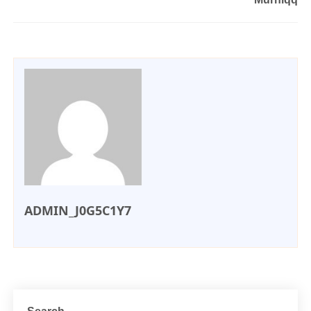
ADMIN_J0G5C1Y7