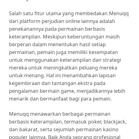
Salah satu fitur utama yang membedakan Menuqq
dari platform perjudian online lainnya adalah
penekanannya pada permainan berbasis
keterampilan. Meskipun keberuntungan masih
berperan dalam menentukan hasil setiap
permainan, pemain juga memiliki kesempatan
untuk menggunakan keterampilan dan strategi
mereka untuk meningkatkan peluang mereka
untuk menang. Hal ini menambahkan lapisan
kegembiraan dan tantangan ekstra pada
pengalaman bermain game, menjadikannya lebih
menarik dan bermanfaat bagi para pemain.
Menuqq menawarkan berbagai permainan
berbasis keterampilan, termasuk poker, blackjack,
dan bakarat, serta sejumlah permainan kasino
populer lainnya. Baik Anda seorang profesional