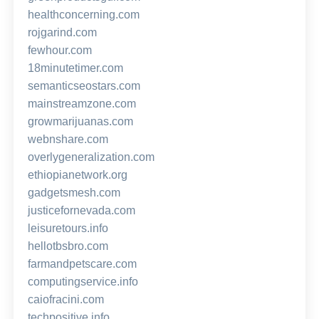
healthconcerning.com
rojgarind.com
fewhour.com
18minutetimer.com
semanticseostars.com
mainstreamzone.com
growmarijuanas.com
webnshare.com
overlygeneralization.com
ethiopianetwork.org
gadgetsmesh.com
justicefornevada.com
leisuretours.info
hellotbsbro.com
farmandpetscare.com
computingservice.info
caiofracini.com
techpositive.info