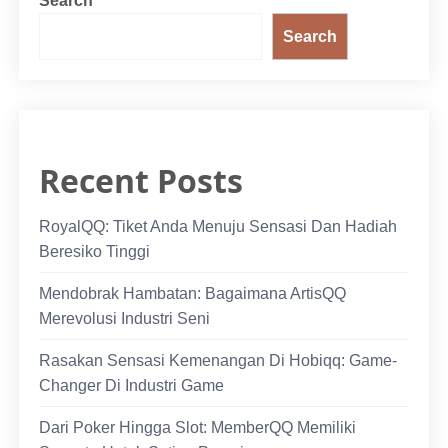
Search
Search
Recent Posts
RoyalQQ: Tiket Anda Menuju Sensasi Dan Hadiah
Beresiko Tinggi
Mendobrak Hambatan: Bagaimana ArtisQQ
Merevolusi Industri Seni
Rasakan Sensasi Kemenangan Di Hobiqq: Game-
Changer Di Industri Game
Dari Poker Hingga Slot: MemberQQ Memiliki