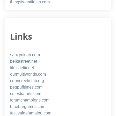
thingsiwontfinish.com
Links
saucyukiah.com
beikastreet.net
filmizlettir.net
ourmultiworlds.com
cooncreekclub.org
pegpufftimes.com
celestia-arts.com
forumchampions.com
bluebargames.com
festivaldelamalou.com